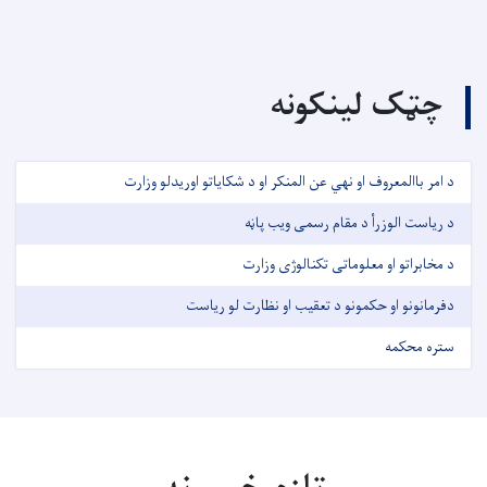
چټک لینکونه
د امر باالمعروف او نهي عن المنکر او د شکایاتو اوریدلو وزارت
د ریاست الوزرأ د مقام رسمی ویب پاڼه
د مخابراتو او معلوماتی تکنالوژی وزارت
دفرمانونو او حکمونو د تعقیب او نظارت لو ریاست
ستره محکمه