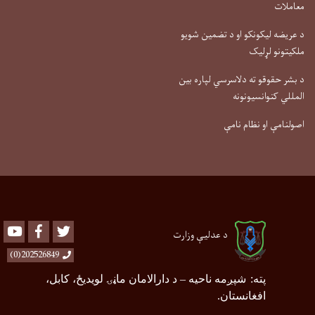
معاملات
د عریضه لیکونکو او د تضمین شویو
ملکیتونو لړلیک
د بشر حقوقو ته دلاسرسي لپاره بین
المللي کنوانسیونونه
اصولنامې او نظام نامې
Youtube
Facebook
Twitter
د عدلیې وزارت
202526849(0)
پته
:
شپږمه ناحیه
–
د دارالامان ماڼۍ لویدیځ، کابل،
افغانستان.