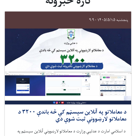
تازه خبرونه
پنجشنبه ۱۴۰۵/۵/۱۵ - ۹:۹
د معاملاتو په آنلاین سېسټم کې څه ‌باندې ۳۲۰۰ د
معاملاتو لارښوونې ثبت شوې دي
د اسلامي امارت د عدلیې وزارت
د معاملاتو لارښوونې آنلاین سېسټم په