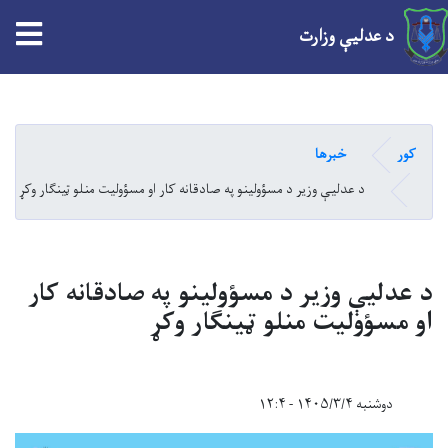
tion
د عدلیې وزارت
Skip
to
main
کور
خبرها
content
د عدلیې وزیر د مسؤولینو په صادقانه کار او مسؤولیت منلو ټینګار وکړ
د عدلیې وزیر د مسؤولینو په صادقانه کار
او مسؤولیت منلو ټینګار وکړ
دوشنبه ۱۴۰۵/۳/۴ - ۱۲:۴