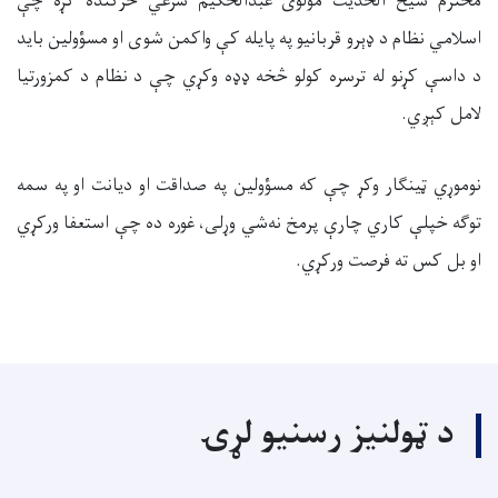
محترم شیخ الحدیث مولوی عبدالحکیم شرعي څرګنده کړه چې
اسلامي نظام د ډېرو قربانیو په پایله کې واکمن شوی او مسؤولین باید
د داسې کړنو له ترسره کولو څخه ډډه وکړي چې د نظام د کمزورتیا
لامل کېږي
.
نوموړي
ټینګار وکړ
چې که
مس
ؤ
ولین په صداقت او دیانت او په سمه
توګه خپلې کاري چارې پرمخ ن
ه‌
شي وړلی، غوره ده چې استعفا ورکړي
او بل کس ته فرصت ورکړي.
د ټولنیز رسنیو لړۍ