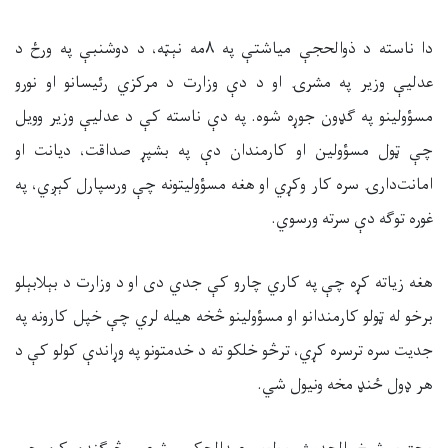
دا ناسته د ذوالحجې میاشتې په
۸
مه نېټه، د دوشنبې په ورځ د
عدلیې وزیر په مشرۍ او د دې وزارت د مرکزي رئیسانو او نورو
مسؤولینو په ګډون جوړه شوه. په دې ناسته کې د عدلیې وزیر وویل
چې ټول مسؤولین او کارمندان دې په بشپړ صداقت، دیانت او
امانت‌دارۍ سره کار وکړي او هغه مسؤولیتونه چې ورسپارل کېږي، په
غوره توګه دې سرته ورسوي
.
هغه زیاته کړه چې په کاري چارو کې جدي دی او د وزارت د بېلابېلو
برخو له ټولو کارمندانو او مسؤولینو څخه هیله لري چې خپل کارونه په
جدیت سره ترسره کړي، ترڅو خلکو ته د خدمتونو په وړاندې کولو کې د
هر ډول ځنډ مخه ونیول شي
.