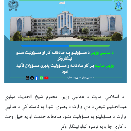
د اسلامي امارت د عدلیې وزیر، محترم شیخ الحدیث مولوي
عبدالحکیم شرعي د دې وزارت د رهبرۍ شورا په ناسته کې د عدلیې
وزارت د مسؤولینو
په
مسؤولیت
‌
منلو، صادقانه خدمت او په خپل وخت
د کاري چارو
په
ترسره کولو ټینګار وکړ
.