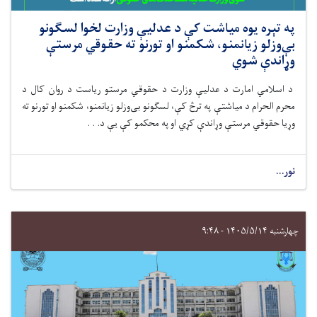
په تېره یوه میاشت کې د عدلیې وزارت لخوا لسګونو
بې‌وزلو زیانمنو، شکمنو او تورنو ته حقوقي مرستې
وړاندې شوي
د اسلامي امارت د عدلیې وزارت د حقوقي مرستو رياست د روان کال د
محرم الحرام د میاشتې په ترڅ کې، لسګونو بی‌وزلو زیانمنو، شکمنو او تورنو ته
وړیا حقوقي مرستې وړاندې کړي او په محکمو کې يې د. . .
نور...
چهارشنبه ۱۴۰۵/۵/۱۴ - ۹:۴۸