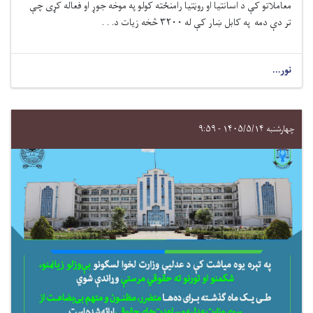
معاملاتو کې د اسانتیا او روڼتیا رامنځته کولو په موخه جوړ
او فعاله کړی
چې
تر دې‌ دمه په کابل ښار کې له ۳۲۰۰ څخه زیات د. . .
نور...
چهارشنبه ۱۴۰۵/۵/۱۴ - ۹:۵۹