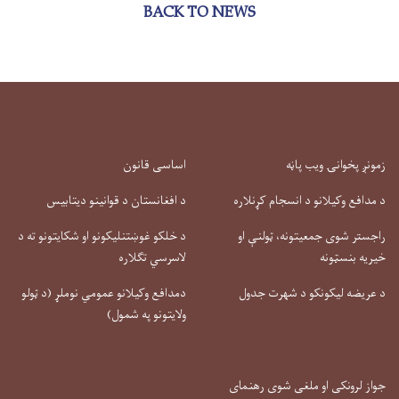
BACK TO NEWS
زمونږ پخوانۍ ویب پاڼه
اساسی قانون
د مدافع وکیلانو د انسجام کړنلاره
د افغانستان د قوانینو دیتابیس
راجستر شوی جمعیتونه، ټولنې او
د خلکو غوښتنلیکونو او شکایتونو ته د
خیریه بنسټونه
لاسرسي تګلاره
د عریضه لیکونکو د شهرت جدول
دمدافع وکیلانو عمومي نوملړ (د ټولو
ولایتونو په شمول)
جواز لرونکی او ملغی شوی رهنمای