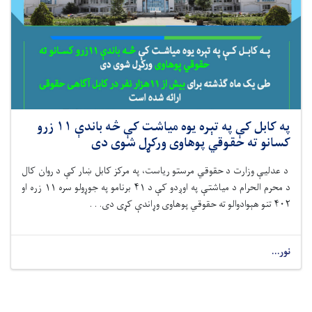
په کابل کې په تېره یوه میاشت کې څه باندې ۱۱ زرو
کسانو ته حقوقي پوهاوی ورکړل شوی دی
د عدلیې وزارت د حقوقي مرستو رياست، په مرکز کابل ښار کې د روان کال
د محرم الحرام د میاشتې په اوږدو کې د ۴۱ برنامو په جوړولو سره ۱۱ زره او
۴۰۲ تنو هېوادوالو ته حقوقي پوهاوی وړاندې کړی دی. . .
نور...