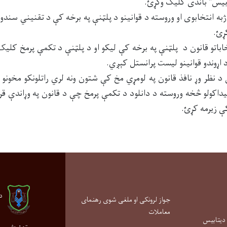
ټابیس" باندی کلیک وکړئ.
به انتخابوی او وروسته د قوانینو د پلټنې په برخه کې د تقنیني سندونو
ړئ.
خاباتو قانون د پلټنې په برخه کې لیکو او د پلټنې د تکمې پرمخ کلیک
د اړوندو قوانینو لیست پرانستل کېږي.
نظر وړ نافذ قانون په لومړي مخ کې شتون ونه لري راتلونکو مخونو
پیداکولو څخه وروسته د دانلود د تکمې پرمخ چې د قانون په وړاندې ق
ې زیرمه کړئ.
د
جواز لرونکی او ملغی شوی رهنمای
معاملات
 دیتابیس
پته
:
شپږم