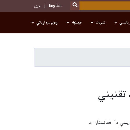
SEARCH
English
دری
 پالیسي
نشریات
فرصتونه
زمونږ سره اړیکې
 تقنیني
رپسې د" افغانستان د