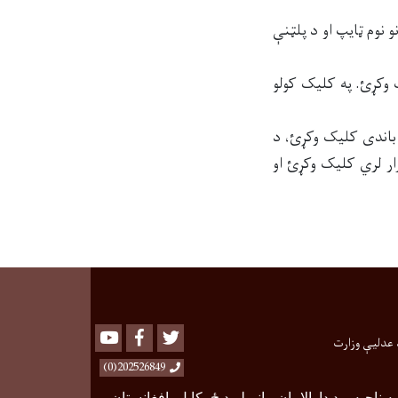
 نوم ټایپ او د پلټنې
 وکړئ. په کلیک کولو
 باندی کلیک وکړئ، د
رار لري کلیک وکړئ او
Youtube
Facebook
Twitter
 عدلیې وزارت
202526849(0)
ه ناحیه
–
د دارالامان ماڼۍ لویدیځ، کابل، افغانستان.