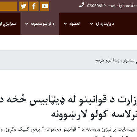
Twitter
Facebook
Youtube
Search
د وزارت په اړه
خدمتونه
د قوانینو مجموعه
ستراتیژي او
Skip
to
main
 سندونو د پیدا کولو طریقه
content
ارت د قوانینو له ډیټابیس څخه د
رلاسه کولو لارښوونه
ویبسایټ پرانېزئ وروسته د " قوانینو مجموعه " پرمخ کلیک وکړئ، و