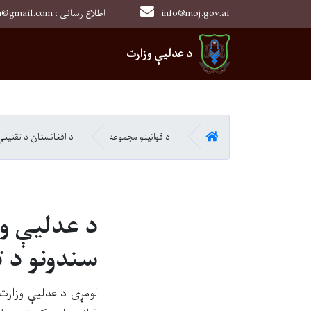
info@moj.gov.af
0202526849 : moj.afghanistan@gmail.com : اطلاع رسانی
Main navigation
د عدلیې وزارت
کور
د قوانینو مجموعه
د افغانستان د تقنیني
د عدليې وز
سندونو د ت
لومړی د عدليې وزارت 