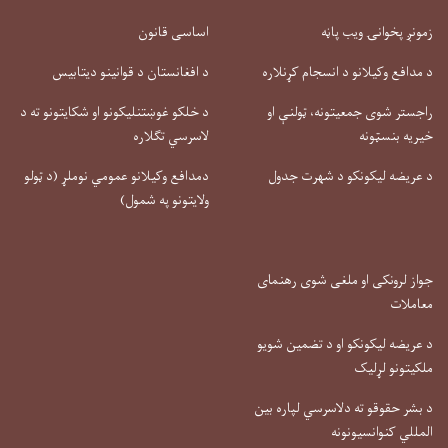
زمونږ پخوانۍ ویب پاڼه
اساسی قانون
د مدافع وکیلانو د انسجام کړنلاره
د افغانستان د قوانینو دیتابیس
راجستر شوی جمعیتونه، ټولنې او
د خلکو غوښتنلیکونو او شکایتونو ته د
خیریه بنسټونه
لاسرسي تګلاره
د عریضه لیکونکو د شهرت جدول
دمدافع وکیلانو عمومي نوملړ (د ټولو
ولایتونو په شمول)
جواز لرونکی او ملغی شوی رهنمای
معاملات
د عریضه لیکونکو او د تضمین شویو
ملکیتونو لړلیک
د بشر حقوقو ته دلاسرسي لپاره بین
المللي کنوانسیونونه