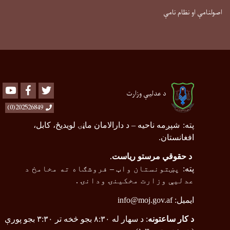
اصولنامې او نظام نامې
Youtube
Facebook
Twitter
د عدلیې وزارت
202526849(0)
پته
:
شپږمه ناحیه
–
د دارالامان ماڼۍ لویدیځ، کابل،
افغانستان.
د حقوقي مرستو ریاست
.
پته
:
پښتونستان واټ
–
فروشګاه ته مخامخ د
عدلیې وزارت مخکینۍ ودانۍ .
ایمیل:
info@moj.gov.af
د کار ساعتونه
: د سهار له ۸:۳۰ بجو څخه تر ۳:۳۰ بجو پورې