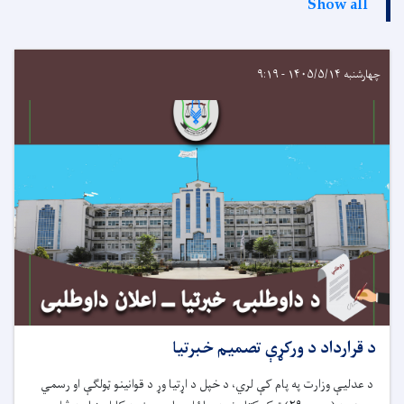
Show all
چهارشنبه ۱۴۰۵/۵/۱۴ - ۹:۱۹
د قرارداد د ورکړې تصمیم خبرتیا
د عدلیې وزارت په پام کې لري، د خپل د اړتیا وړ
د قوانینو ټولګې او رسمي