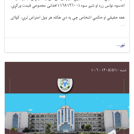
اته‌سوه نولس زره او شپږ سوه
(
۱۶۸۱۹۶۰۰
)
افغانۍ مجموعي قیمت ورکړي
.
هغه حقیقي او حکمي اشخاص چې په دې هکله هر ډول اعتراض لري، کولای
. . .
نور...
شنبه ۱۴۰۵/۵/۱۰ - ۱۰:۶