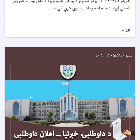
جریدو د
(
۲۹۰۰۰۰
)
ټوکو کتابونو د بیاځل چاپ
پروژه د کابل ښار
د
څلورمې
ناحیې اړوند د حنظله جومات په درې لارې کې د . . .
نور...
شنبه ۱۴۰۵/۵/۱۰ - ۱۰:۶