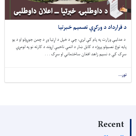
د قرارداد د ورکړې تصمیم خبرتیا
د عدلیې وزارت په پام کې لري، چ
ې
د خپل د اړتیا وړ
د چمن جوړولو او د یو
پایه توغ نصبولو
پروژه د کابل ښار
د اتمې ناحیې اړوند
د کارته نو
په
لومړي
سړک کې د
نسیم زاهد افغان ساختماني او سړک . . .
نور...
Recent