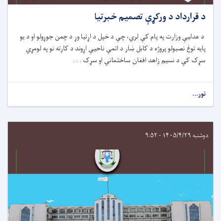
د قرارداد د ورکړې تصمیم خبرتیا
د عدلیې وزارت په پام کې لري، چ
ې
د خپل د اړتیا وړ
د چمن جوړولو او د یو
پایه توغ نصبولو
پروژه د کابل ښار
د اتمې ناحیې اړوند
د کارته نو
په
لومړي
سړک کې د
نسیم زاهد افغان ساختماني او سړک . . .
نور...
دوشنبه ۱۴۰۵/۴/۲۹ - ۹:۵۲