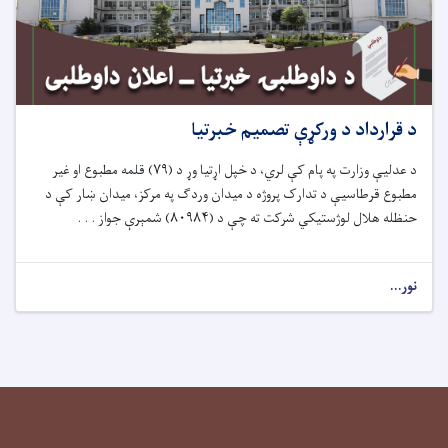
د قرارداد د ورکړې تصمیم خبرتیا
د عدلیې وزارت په پام کې لري، د خپل اړتیا وړ د (
۷۹)
قلمه مطبوع او غیر
مطبوع قرطاسی
ې
د تدارک پروژه د میدان ورد
ګ په مرکز، میدان ښار کې د
حنظله هلال لوژستیکي
شرکت ته چې د (
۸۰۹۸۴)
شمېرې جواز . . .
نور...