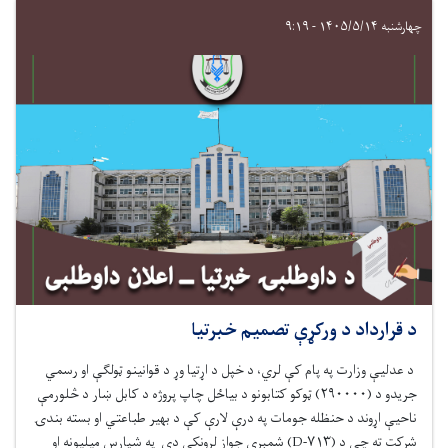
چهارشنبه ۱۴۰۵/۵/۱۴ - ۹:۱۹
د قرارداد د ورکړې تصمیم خبرتیا
د عدلیې وزارت په پام کې لري، د خپل د اړتیا وړ
د قوانینو ټولګې او رسمي
جریدو د
(
۲۹۰۰۰۰
)
ټوکو کتابونو د بیاځل چاپ
پروژه د کابل ښار
د
څلورمې
ناحیې اړوند د حنظله جومات په درې لارې کې د بهیر طباعتي او بسته بندۍ
شرکت ته چې د (
۷۱۳-
D
)
شمېرې جواز لرونکی دی په
شپاړس
میلیون
ه
او