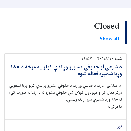
Closed
Show all
شنبه ۱۴۰۴/۸/۱۰ - ۱۴:۵۲
د شرعي او حقوقي مشورو وړاندې کولو په موخه د ۱۸۸
وړیا شمېره فعاله شوه
د اسلامي امارت د عدليې وزارت د حقوقي مشورو وړاندې کولو وړیا ټلیفوني
مرکز فعال کړ او هېوادوال کولای شي حقوقي مشورو ته د اړتیا په صورت کې،
له ۱۸۸ وړیا شمېرې سره اړیکه ونیسي.
دا مرکز په . . .
نور...