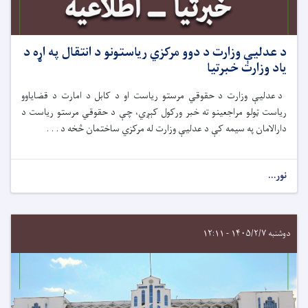
د عدلیې وزارت د دوو مرکزي ریاستونو د انتقال په اړه د
یاد وزارت خبرتیا
د عدلیې وزارت د حقوقي مرستو ریاست او د کابل د امارت د قضایاوو
ریاست ټولو مراجعینو ته خبر ورکول کېږي، چې د حقوقي مرستو ریاست د
دارالامان په سیمه کې د عدلیې وزارت له مرکزي ساختمان څخه د . . .
نور...
دوشنبه ۱۴۰۵/۲/۷ - ۱۲:۱۱