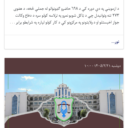
د ازموینې په دې دوره کې د ۶۹۸ حاضرو ګډونوالو له جملې څخه، د هغوی
۲۷۳ تنه وتوانېدل چې د ټاکل شویو نمرو په ترلاسه کولو سره د دفاع وکالت
جواز اخېستلو او د ولایتونو په مرکزونو کې د کار کولو لپاره په شرایطو برابر . . .
نور...
دوشنبه ۱۴۰۵/۲/۲۱ - ۱۰:۰