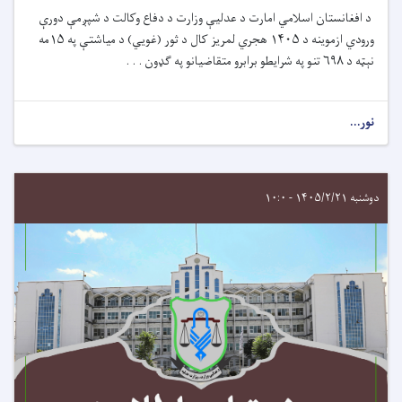
د افغانستان اسلامي امارت د عدلیې وزارت د دفاع وکالت د شپږمې دورې
ورودي ازموینه د ۱۴۰۵ هجري لمریز کال د ثور (غويي) د میاشتې په ۱۵مه
نېټه د ۶۹۸ تنو په شرایطو برابرو متقاضیانو په ګډون . . .
نور...
دوشنبه ۱۴۰۵/۲/۲۱ - ۱۰:۰