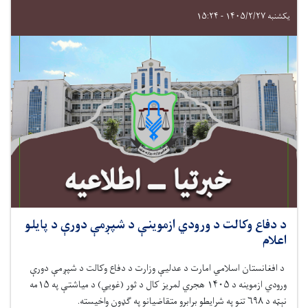
یکشنبه ۱۴۰۵/۲/۲۷ - ۱۵:۲۴
د دفاع وکالت د ورودي ازموينې د شپږمې دورې د پایلو
اعلام
د افغانستان اسلامي امارت د عدلیې وزارت د دفاع وکالت د شپږمې دورې
ورودي ازموینه د ۱۴۰۵ هجري لمریز کال د ثور (غويي) د میاشتې په ۱۵مه
نېټه د ۶۹۸ تنو په شرایطو برابرو متقاضیانو په ګډون واخیسته.