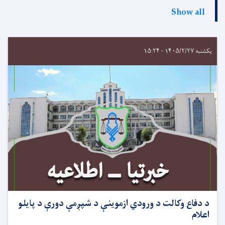
Show all
یکشنبه ۱۴۰۵/۲/۲۷ - ۱۵:۲۴
د دفاع وکالت د ورودي ازموينې د شپږمې دورې د پایلو
اعلام