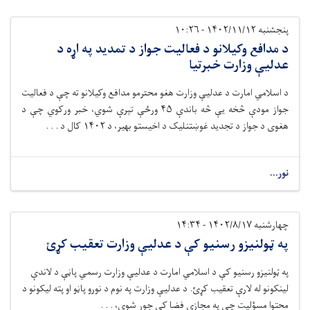
پنجشنبه ۱۴۰۲/۱۱/۱۲ - ۱۰:۲۶
د مدافع وکیلانو د فعالیت جواز د تمدید په اړه د
عدلیې وزارت خبرتیا
د اسلامي امارت د عدلیې وزارت هغو محترمو مدافع وکیلانو ته چې د فعالیت
جواز مودې څخه یې څه باندې ۴۵ ورځې تېرې شوي، خبر ورکوي چې د
هغوی د جواز د تجدید غوښتنلیک د اخیستو بهیر، د ۱۴۰۲ کال د . . .
نور...
چهارشنبه ۱۴۰۲/۸/۱۷ - ۱۴:۳۴
په ټولنیزو رسنیو کې د عدلیې وزارت تعقیب کړئ
په ټولنیزو رسنیو کې د اسلامي امارت د عدلیې وزارت رسمي پاڼې د لاندې
لینکونو له لارې تعقیب کړئ. د عدلیې وزارت په نوم د نورو پاڼو او پته لیکونو د
محتوا مسؤلیت چې په مجازي فضا کې جوړ شوي، . . .