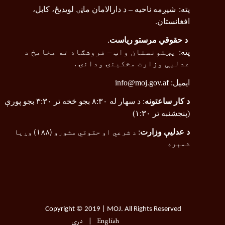
پته
:
شپږمه ناحیه
–
د دارالامان ماڼۍ لویدیځ، کابل،
افغانستان.
د حقوقي مرستو ریاست
.
پته
:
پښتونستان واټ
–
فروشګاه ته مخامخ د
عدلیې وزارت مخکینۍ ودانۍ .
ایمیل:
info@moj.gov.af
د کار ساعتونه
: د سهار له ۸:۳۰ بجو څخه تر ۳:۳۰ بجو پورې
(پنجشنبه تر ۱:۳۰)
د عدلیې وزارت
:
د شرعي او حقوقي مشورو (
۱۸۸
) وړیا
شمېره
Copyright © 2019 | MOJ. All Rights Reserved
English
دری