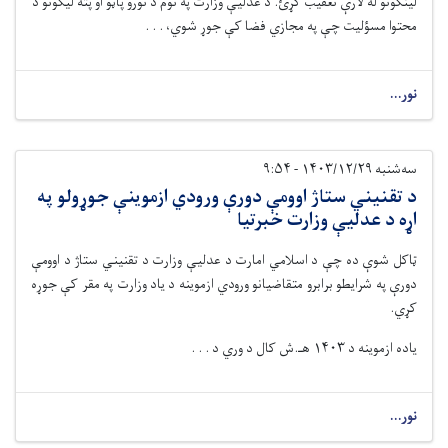
لینکونو له لارې تعقیب کړئ. د عدلیې وزارت په نوم د نورو پاڼو او پته لیکونو د
محتوا مسؤلیت چې په مجازي فضا کې جوړ شوي، . . .
نور...
سه‌شنبه ۱۴۰۳/۱۲/۲۹ - ۹:۵۴
د تقنیني ستاژ اوومې دورې ورودي ازموینې جوړولو په
اړه د عدلیې وزارت خبرتیا
ټاکل شوې ده چې د اسلامي امارت د عدلیې وزارت د تقنیني ستاژ د اوومې
دورې په شرایطو برابرو متقاضیانو ورودي ازموینه د یاد وزارت په مقر کې جوړه
کړي.
یاده ازموینه د ۱۴۰۳ هـ.ش کال د وري د . . .
نور...