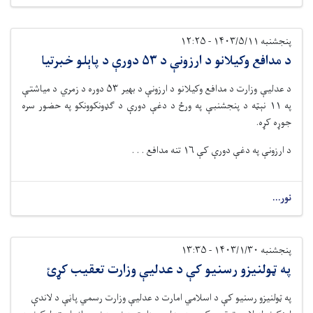
پنجشنبه ۱۴۰۳/۵/۱۱ - ۱۲:۲۵
د مدافع وکیلانو د ارزونې د ۵۳ دورې د پاېلو خبرتیا
د
عدلیې وزارت د مدافع وکیلانو د ارزونې د بهیر
۳
۵
دوره د
زمري
د میاشتې
په
۱
۱
نېټه د
پنجشنبې
په ورځ د دغې دورې د ګډونکوونکو په حضور سره
جوړه کړه
.
د ارزونې په دغې دورې کې
۱۶
تنه مدافع . . .
نور...
پنجشنبه ۱۴۰۳/۱/۳۰ - ۱۳:۳۵
په ټولنیزو رسنیو کې د عدلیې وزارت تعقیب کړئ
په ټولنیزو رسنیو کې د اسلامي امارت د عدلیې وزارت رسمي پاڼې د لاندې