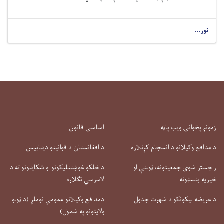
نور...
زمونږ پخوانۍ ویب پاڼه
اساسی قانون
د مدافع وکیلانو د انسجام کړنلاره
د افغانستان د قوانینو دیتابیس
راجستر شوی جمعیتونه، ټولنې او
د خلکو غوښتنلیکونو او شکایتونو ته د
خیریه بنسټونه
لاسرسي تګلاره
د عریضه لیکونکو د شهرت جدول
دمدافع وکیلانو عمومي نوملړ (د ټولو
ولایتونو په شمول)