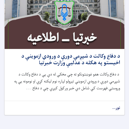
د دفاع وکالت د شپږمې دورې د ورودي ازموینې د
اخیستو په هکله د عدلیې وزارت خبرتیا
د دفاع وکالت هغو غوښتونکو ته چې مخکې له دې یې د دفاع وکالت د
شپږمې دورې د ورودي ازموینې تېرولو لپاره نوم لیکنه کړې او نومونه یې په
وروستي فهرست کې شامل دي خبر ورکول کېږي چې د دفاع . . .
نور...