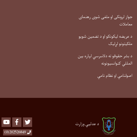
جواز لرونکی او ملغی شوی رهنمای
معاملات
د عریضه لیکونکو او د تضمین شویو
ملکیتونو لړلیک
د بشر حقوقو ته دلاسرسي لپاره بین
المللي کنوانسیونونه
اصولنامې او نظام نامې
Youtube
Facebook
Twitter
د عدلیې وزارت
202526849(0)