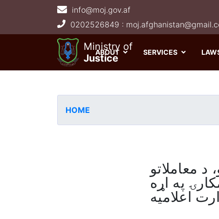
info@moj.gov.af
Main navigation
Ministry of
ABOUT
SERVICES
LAW
Justice
HOME
 د معاملاتو
کارۍ په اړه
رت اعلامیه