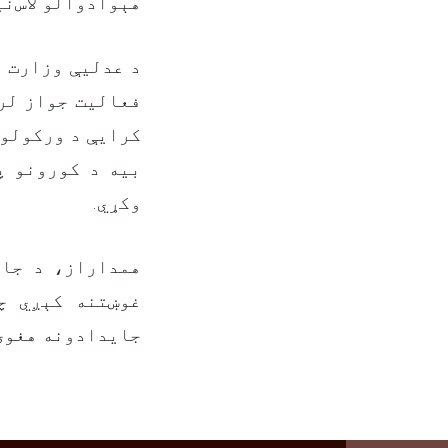
هېوادوالو لاس‌.
د عدلیې وزارت د
فعالیت جواز لر
کرایې د ورکولو 
بیه د کورونو پ
وکړي.
همداراز، د جای
غوښتنه کېږي چ
جایدادونه هغوی.