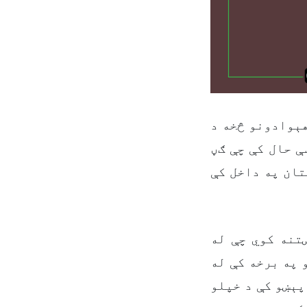
هېوادونو څخه د
 حال کې چې ګڼ
تان په داخل کې
تنه کوي چې له
 په برخه کې له
پېښو کې د خپلو