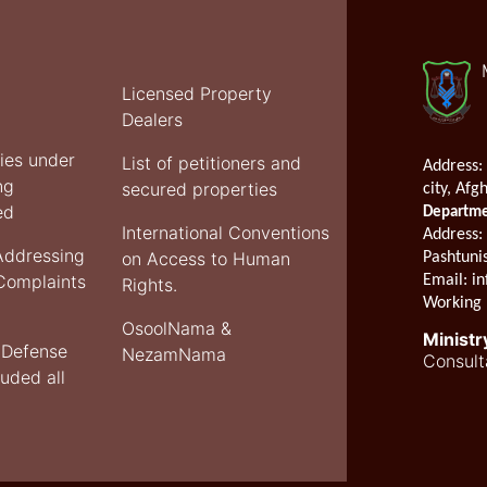
Licensed Property
Dealers
ties under
List of petitioners and
Address:
ng
secured properties
city, Afg
ed
Departmen
International Conventions
Address
:
Addressing
on Access to Human
Pashtuni
 Complaints
Email:
in
Rights.
Working 
OsoolNama &
Ministr
f Defense
NezamNama
Consult
luded all