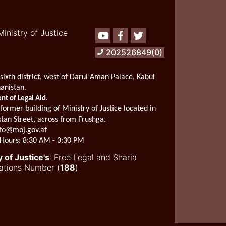
Ministry of Justice
Youtube
Facebook
Twitter
202526849(0)
sixth district, west of Darul Aman Palace, Kabul
hanistan.
.
t of Legal Aid
 former building of Ministry of Justice located in
stan Street, across from Frushga.
fo@moj.gov.af
Hours:
8:30 AM - 3:30 PM
y of Justice's
: Free Legal and Sharia
ations Number (
188
)