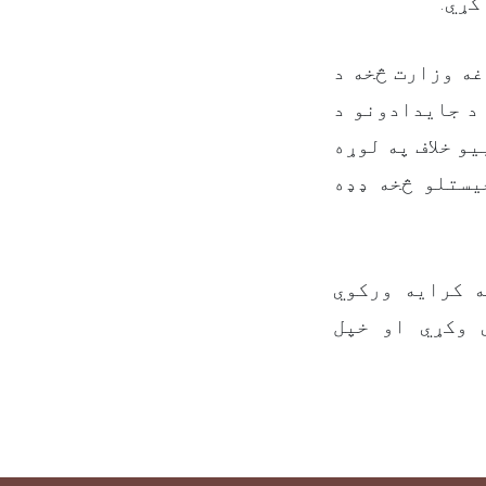
 کړي
غه وزارت څخه د
د جایدادونو د
و خلاف په لوړه
یستلو څخه ډډه
ه کرایه ورکوي
 وکړي او خپل