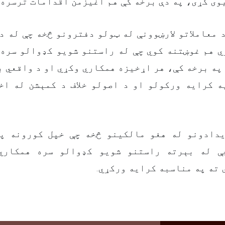
نیوی کړی، په دې برخه کې هم اغیزمن اقدامات ترسره
 معاملاتو لارښوونې له ټولو دفترونو څخه چې له د
ي هم غوښتنه کوي چې له راستنو شویو کډوالو سره 
په برخه کې، هر اړخیزه همکاري وکړي او د واقعي بی
ه کرایه ورکولو او د اصولو خلاف د کمېشن له اخ
دادونو له هغو مالکینو څخه چې خپل کورونه پ
ې له بېرته راستنو شویو کډوالو سره همکاري
 ته په مناسبه کرایه ورکړي