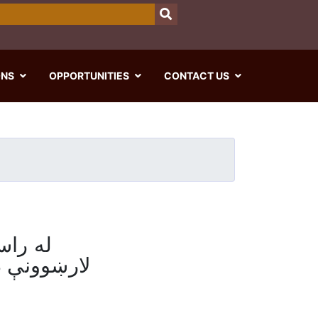
ok
tter
ch
SEARCH
ONS
OPPORTUNITIES
CONTACT US
له راس
لارښوونې د 