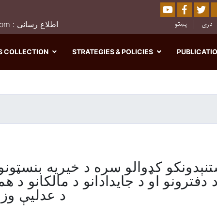
Youtube
Facebo
Twi
Sear
دری
پښتو
0202526849 : moj.afghanistan@gmail.com : اطلاع رسانی
S COLLECTION
STRATEGIES & POLICIES
PUBLICATI
Skip
to
main
content
تنېدونکو کډوالو سره د خیریه بنسټونو،
دفترونو او د جایدادانو د مالکانو د هم
د عدلیې وزا