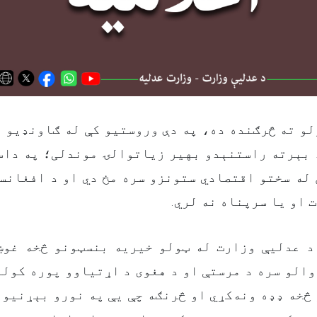
لو ته څرګنده ده، په دې وروستیو کې له ګاونډیو 
 بېرته راستنېدو بهیر زیاتوالۍ موندلی؛ په داسې
له سختو اقتصادي ستونزو سره مخ دي او د افغانس
ت او یا سرپناه نه لري
د عدليې وزارت له ټولو خیریه بنسټونو څخه غوښ
الو سره د مرستې او د هغوی د اړتیاوو پوره کولو
څخه ډډه ونه‌کړي او څرنګه چې یې په نورو بېړنیو 