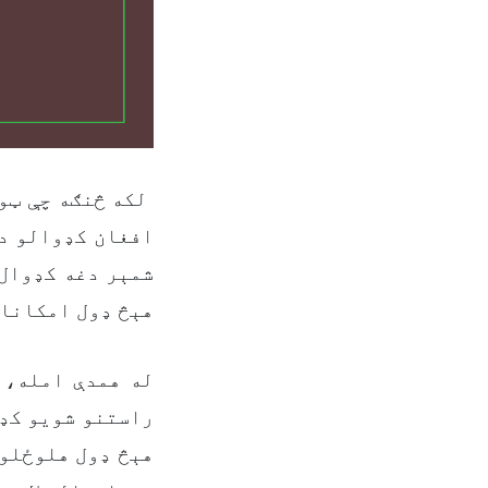
لکه څنګه چې ټو
افغان کډوالو د
شمېر دغه کډوال 
هېڅ ډول امکانا.
له همدې امله، 
راستنو شویو کډو
هېڅ ډول هلوځلو 