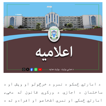
د امارتي ځمکو د نمرو د خرڅولو او وېش او د
ساختمان د اجازې د ورکړې قانون له مخې،
امارتي ځمکې او نمرې اشخاصو او افرادو ته د