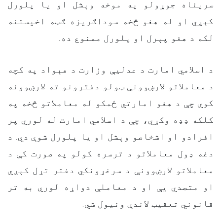
سرپناه جوړولو په موخه وېشل او یا پلورل
کېږي او له هغو څخه سوداګریزه ګټه اخیستنه
لکه د هغو پېرل او پلورل ممنوع ده.
د اسلامي امارت د عدلیې وزارت د هېواد په کچه
د معاملاتو لارښوونې ټولو دفترونو ته لارښوونه
کوي چې د هغو امارتي ځمکو له معاملاتو څخه په
کلکه ډډه وکړي، چې د اسلامي امارت له لوري پر
افرادو او اشخاصو وېشل او یا پلورل شوې دي. د
دغه ډول معاملاتو د ترسره کولو په صورت کې د
معاملاتو لارښوونې د سرغړونکي دفتر تړل کېږي
او متصدي يې او د معاملې دواړه لوري به تر
قانوني تعقیب لاندې ونیول شي.