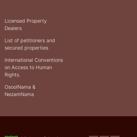
Licensed Property
Dealers
List of petitioners and
secured properties
International Conventions
on Access to Human
Rights.
OsoolNama &
NezamNama