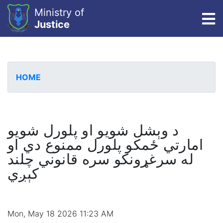
Ministry of
To
Justice
Skip
to
main
HOME
content
د وېشل شویو او پلورل شویو
امارتي ځمکو پلورل ممنوع دي او
له سرغړونکو سره قانوني چلند
کېږي
Mon, May 18 2026 11:23 AM