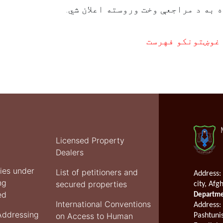
.
 به د مراجعې وخت وروسته اعلان شي
 غوښتونکو فهرست
Licensed Property
Dealers
ties under
List of petitioners and
Address:
ng
secured properties
city, Afg
ed
Departmen
International Conventions
Address
:
Addressing
on Access to Human
Pashtuni