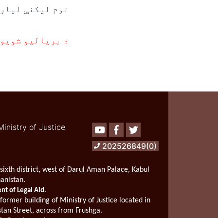
نوم لیکنې لپاره
د بریالیو شویو
Ministry of Justice
Youtube
Facebook
Twitter
202526849(0)
sixth district, west of Darul Aman Palace, Kabul
hanistan.
.
t of Legal Aid
 former building of Ministry of Justice located in
stan Street, across from Frushga.