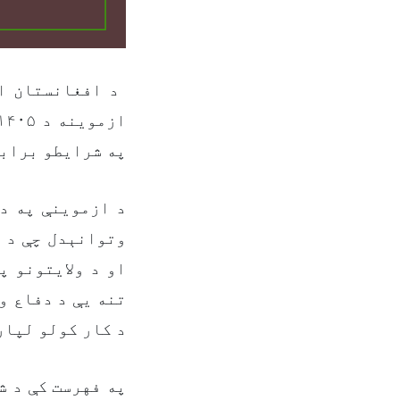
د افغانستان ا
په شرایطو براب.
وتوانېدل چې د ټ
تنه یې د دفاع و
د کار کولو لپار
په فهرست کې د ش