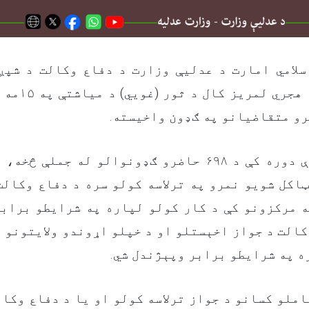
سلامي امارت د عدلیې وزارت د دفاع وکالت د شپږ
رو متقاضیانو په ګډون واخیسته
اکل شویو نمرو په ترلاسه کولو سره د دفاع وکال
کالت د جواز اخېستلو او د خپلو اړوندو ولایتونو 
.
ه په شرایطو برابر وپېژندل شي
املو کسانو د جواز ترلاسه کولو او یا د دفاع وکال