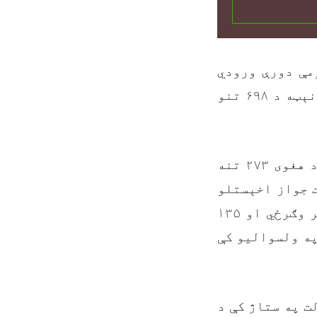
مې دورې ورودي
ازموینه د ۱۴۰۵ هجري لمریز کال د ثور (غويي) د میاشتې په ۱۵مه نېټه د ۶۹۸ تنو
د ازموینې په دې دوره کې د ۶۹۸ حاضرو ګډونوالو له جملې څخه، د هغوی ۲۷۳ تنه
ت جواز اخېستلو
او د ولایتونو په مرکزونو کې د کار کولو لپاره په شرایطو برابر وګرځي او ۱۳۵
په ولسوالیو کې
ت په ستاژ کې د