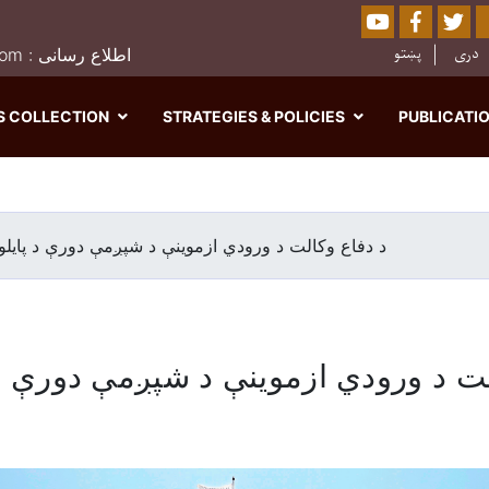
Youtube
Facebo
Twi
Sear
دری
پښتو
0202526849 : moj.afghanistan@gmail.com : اطلاع رسانی
S COLLECTION
STRATEGIES & POLICIES
PUBLICATI
Skip
to
main
د دفاع وکالت د ورودي ازموينې د شپږمې دورې د پایلو 
content
لت د ورودي ازموينې د شپږمې دورې د پ