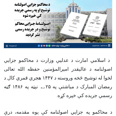
د اسلامي امارت د عدلیې وزارت د محاکمو جزايي
اصولنامه د عالیقدر امیرالمؤمنین حفظه الله تعالی
لخوا له توشېح څخه وروسته د ۱۴۴۷ هجري قمري کال د
رمضان المبارک د میاشتې په ۲۵
مه
نېټه په ۱۴۸۶ ګڼه
رسمي جریده کې خپره کړه.
د محاکمو
په
جزايي اصولنامه کې یوه مقدمه، درې