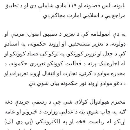
بابونه، لس فصلونه او ۱۱۹ مادې شاملې دي او د تطبیق
مراجع یې د اسلامي امارت محاکم دي.
په دې اصولنامه کې د تعزیر د تطبیق اصول، مرتبې او
ډولونه، د تعزیر مستحقین او اړوند حکمونه، په اسنادو
کې د جعل او تزویر کوونکو، په توکو کې فساد کوونکو او
له اجازه‌لیک پرته د فعالیت کوونکو تعزیري حکمونه، د
مخدره موادو د کرنې، تجارت او انتقال اړوند تعزیرات او
د دغو موادو اړوند نور حکمونه بیان شوي دي.
محترم هېوادوال کولای شي چې د رسمي جریدې دغه
ګڼه په چاپ شوې بڼه د عدلیې وزارت د خپرونو او عامه
اړیکو له ریاست څخه او په الکترونیکي (پي ډي اف)