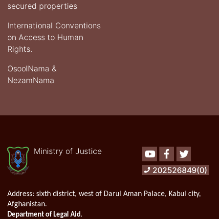
secured properties
International Conventions
on Access to Human
Rights.
OsoolNama &
NezamNama
Ministry of Justice
Youtube
Facebook
Twitter
202526849(0)
Address:
sixth district, west of Darul Aman Palace, Kabul city,
Afghanistan.
.
Department of Legal Aid