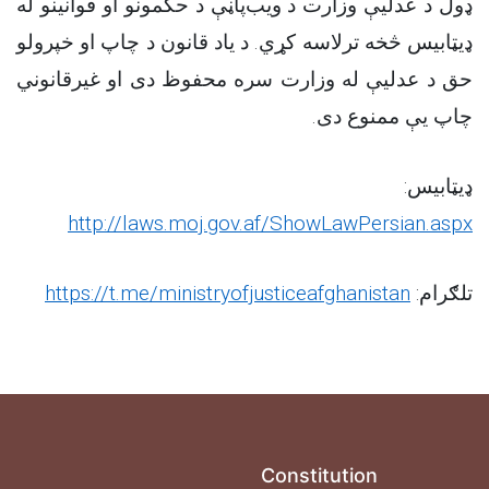
ډول د عدلیې وزارت د ویب‌پاڼې د حکمونو او قوانینو له
ډیټابیس څخه ترلاسه کړي. د یاد قانون د چاپ او خپرولو
حق د عدلیې له وزارت سره محفوظ دی او غیرقانوني
چاپ یې ممنوع دی.
ډیټابیس:
http://laws.moj.gov.af/ShowLawPersian.aspx
https://t.me/ministryofjusticeafghanistan
تلګرام:
Constitution