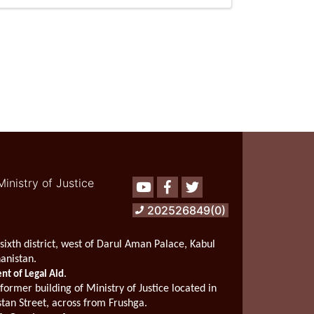
The
Meetings
of
the
Deputy
Minister
for
Professional
Affairs
of
Ministry
of
Justice
Ministry of Justice
Youtube
Facebook
Twitter
with
the
202526849(0)
Deputy
of
Administration
sixth district, west of Darul Aman Palace, Kabul
Affairs
hanistan.
for
.
t of Legal Aid
Monitoring
 former building of Ministry of Justice located in
and
stan Street, across from Frushga.
Policy