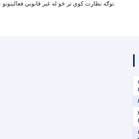
توګه نظارت کوي تر څو له غیر قانوني فعاليتونو څخه مخنيوی وشي.