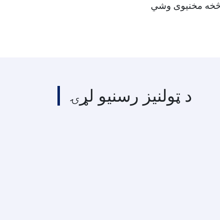
د ټولنیز رسنیو لړۍ