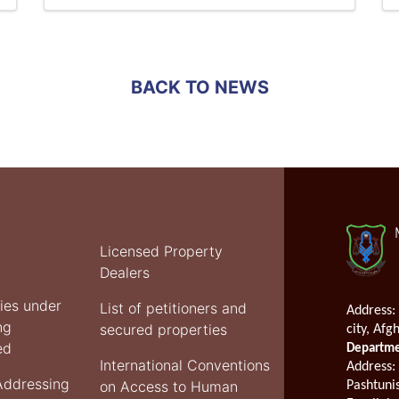
Minister
of
Justice
meets
with
BACK TO NEWS
Acting
in
Charge
of
UNAMA
Licensed Property
Dealers
ties under
List of petitioners and
Address:
ng
secured properties
city, Afg
ed
Departmen
International Conventions
Address
:
Addressing
on Access to Human
Pashtuni