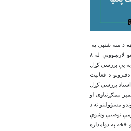
د پکتيا ولایت د عدلیې رياست نظارتي پلاوي د ربیع‌الاول د مياشتې په ۲مه نېټه د سه شنبې په
ورځ، د یاد ولایت په مرکز ګردیز ښار کې له ۸ عریضه ليکونکو او د معاملاتو لارښوونې له ۸
فترونو د فعاليت
ېر نيمګړتياوې او
و مسؤولينو ته د
و څخه په دوامداره