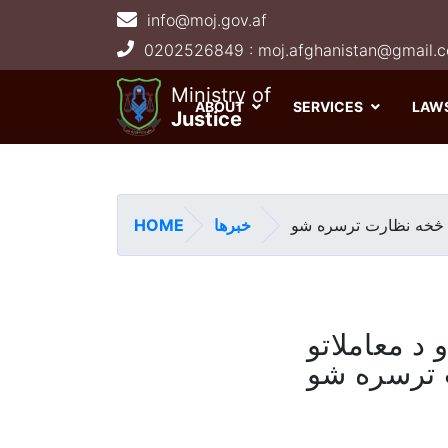
info@moj.gov.af
Main navigation
Ministry of
ABOUT
SERVICES
LAW
Justice
HOME
خبرها
نو څخه نظارت ترسره شو
 د معاملاتو
 ترسره شو