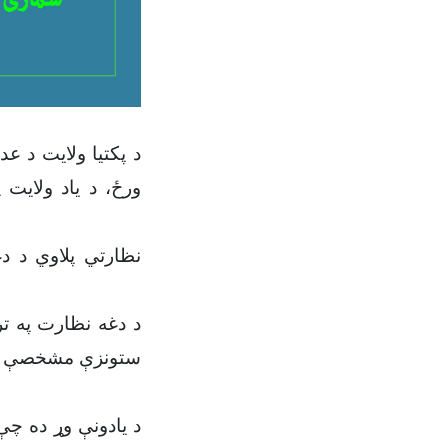
نظارتي پلاوي د د
د دغه نظارت په تر
ستونزې مشخصې شوې
د یادونې وړ ده چې 