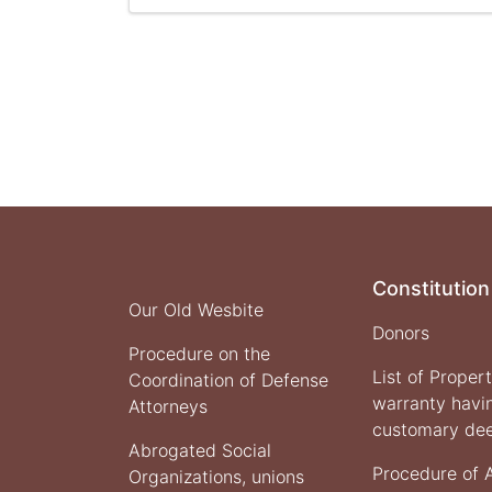
The
Ministry
of
Justice
Presented
the
One
Year
Report
on
the
Activities
and
Constitution
Achievement
Our Old Wesbite
of
Donors
This
Procedure on the
Ministry
List of Proper
Coordination of Defense
warranty havi
Attorneys
customary de
Abrogated Social
Procedure of 
Organizations, unions