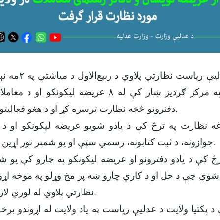
دفترونو څخه نظارت ترسره کړ او د هغو فعاليتونه یې بررسي کړل.
غه نظارت په ترڅ کې د یادو شویو عریضه ليکونکو او د د
جوازونه، د ثبت کتابونه، رسمي سټې او یو شمېر نور اړين اسناد بررسي کړل.
څ کې د یادو دفترونو او عریضه ليکونکو په چارو کې یو شم
 چې د حل او د کاري چارو ښه پر مخ وړلو په موخه اړوند
نظارتي پلاوي له لوري لازمې توصیې وشوې.
د پکتيا ولایت د عدلیې رياست په یاد ولایت له اړوندو برخ