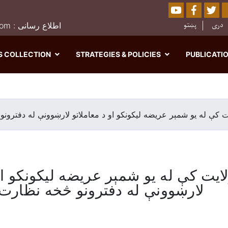
Youtube
Facebo
Twi
Sear
دری
پښتو
0202526849 : moj.afghanistan@gmail.com : اطلاع رسانی
S COLLECTION
STRATEGIES & POLICIES
PUBLICATI
Skip
to
main
ایت کې له یو شمېر عریضه ليکونکو او د معاملاتو لارښوونې له دفترو
content
ولایت کې له یو شمېر عریضه ليکونکو او
لارښوونې له دفترونو څخه نظارت