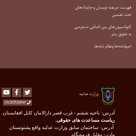
فهرست عریضه نویسان و جایدادهای
تحت تضمین
کنوانسیون‌های بین المللی دسترسی
به حقوق بشر
اصولنامه‌ها ونظام نامه‌ها
Youtube
Facebook
Twitter
وزارت عدلیه
202526849(0)
آدرس
ناحیه ششم - غرب قصر دارالامان کابل افغانستان
.
:
ریاست مساعدت های حقوقی
.
آدرس
ساختمان سابق وزارت عدلیه واقع پشتونستان
:
وات - مقابل فروشگاه.