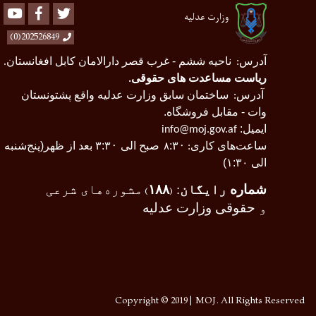
Youtube
Facebook
Twitter
وزارت عدلیه
202526849(0)
آدرس
ناحیه ششم - غرب قصر دارالامان کابل افغانستان
.
:
ریاست مساعدت های حقوقی
.
آدرس
ساختمان سابق وزارت عدلیه واقع پشتونستان
:
وات - مقابل فروشگاه.
ایمیل:
info@moj.gov.af
ساعت‌های کاری
۰
:۳
صبح الی ۳
۰
:۳
بعد از ظهر(پنج‌شنبه
:
۸
الی ۱:۳۰)
شماره
رایگان
:
۱۸۸
مشوره‌های شرعی
)
(
و
حقوقی وزارت عدلیه
Copyright © 2019 | MOJ. All Rights Reserved