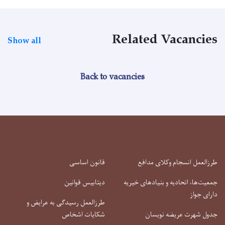
Related Vacancies
Show all
Back to vacancies
طرزالعمل انسجام وکلای مدافع
قانون اساسی
جمعیت‌ها، اتحادیه و بنیادهای خیریه
دیتابیس قوانین
دارای جواز
طرزالعمل رسیدگی به عرایض و
جدول شهرت عریضه نویسان
شکایات اشخاص