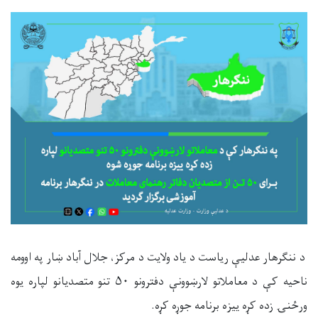
د ننګرهار عدلیې ریاست د یاد ولایت د مرکز، جلال آباد ښار په اوومه
ناحیه کې د معاملاتو لارښوونې دفترونو ۵
۰
تنو متصدیانو لپاره یوه
ورځنۍ زده کړه ییزه برنامه جوړه کړه.