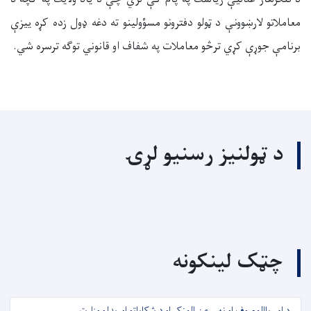
معاملاتو لارښوونې د ټولو دفترونو مسؤولینو ته دغه ډول زده کړه ییزې
برنامې جوړې کړي ترڅو معاملات په شفاف او قانوني توګه ترسره شي.
د ټولنیز رسنیو لړۍ
چټک لینکونه
د امر باالمعروف او نهي عن المنکر او د شکایاتو اوریدلو وزارت