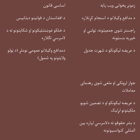
زمونږ پخوانۍ ویب پاڼه
اساسی قانون
د مدافع وکیلانو د انسجام کړنلاره
د افغانستان د قوانینو دیتابیس
راجستر شوی جمعیتونه، ټولنې او
د خلکو غوښتنلیکونو او شکایتونو ته د
خیریه بنسټونه
لاسرسي تګلاره
د عریضه لیکونکو د شهرت جدول
دمدافع وکیلانو عمومي نوملړ (د ټولو
ولایتونو په شمول)
جواز لرونکی او ملغی شوی رهنمای
معاملات
د عریضه لیکونکو او د تضمین شویو
ملکیتونو لړلیک
د بشر حقوقو ته دلاسرسي لپاره بین
المللي کنوانسیونونه