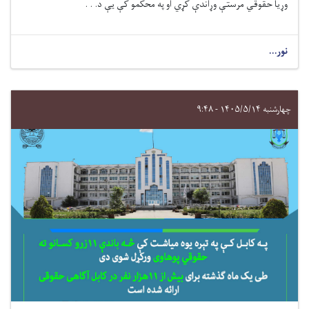
وړیا حقوقي مرستې وړاندې کړي او په محکمو کې يې د. . .
نور...
چهارشنبه ۱۴۰۵/۵/۱۴ - ۹:۴۸