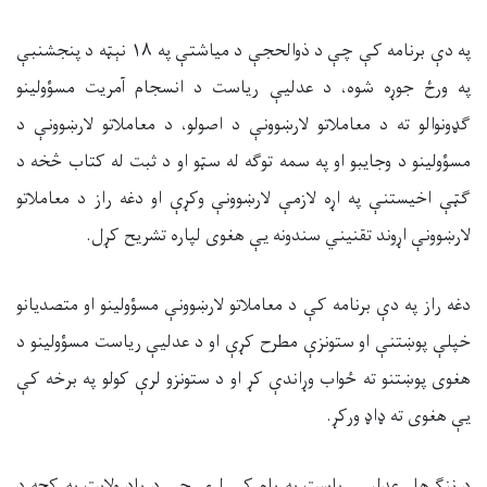
په دې برنامه کې چې د ذوالحجې د میاشتې په
۱۸
نېټه د پنجشنبې
په ورځ جوړه شوه، د عدلیې ریاست د انسجام آمریت مسؤولینو
ګډونوالو ته د معاملاتو لارښوونې د اصولو، د معاملاتو لارښوونې د
مسؤولینو د وجایبو او په سمه توګه له سټو او د ثبت له کتاب څخه د
ګټې اخیستنې په اړه لازمې لارښوونې وکړې او دغه راز د معاملاتو
لارښوونې اړوند تقنیني سندونه یې هغوی لپاره تشریح کړل.
دغه راز په دې برنامه کې د معاملاتو لارښوونې مسؤولینو او متصدیانو
خپلې پوښتنې او ستونزې مطرح کړې او د عدلیې ریاست مسؤولینو د
هغوی پوښتنو ته ځواب وړاندې کړ او د ستونزو لرې کولو په برخه کې
یې هغوی ته ډاډ ورکړ.
د ننګرهار عدلیې ریاست په پام کې لري چې د یاد ولایت په کچه د