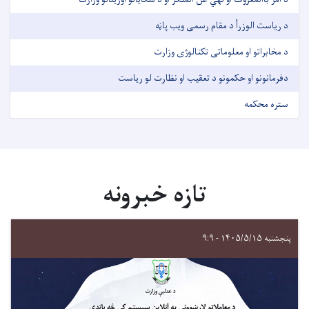
د ریاست الوزرأ د مقام رسمی ویب پاڼه
د مخابراتو او معلوماتی تکنالوژی وزارت
دفرمانونو او حکمونو د تعقیب او نظارت لو ریاست
ستره محکمه
تازه خبرونه
پنجشنبه ۱۴۰۵/۵/۱۵ - ۹:۹