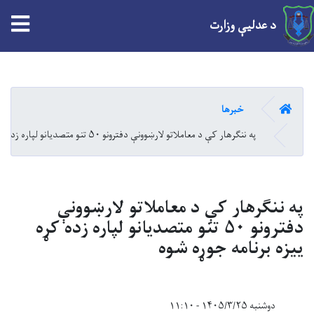
tion
د عدلیې وزارت
Skip
to
main
کور
خبرها
content
په ننګرهار کې د معاملاتو لارښوونې دفترونو ۵۰ تنو متصدیانو لپاره زده کړه ییزه برنامه جوړه شوه
په ننګرهار کې د معاملاتو لارښوونې
دفترونو ۵۰ تنو متصدیانو لپاره زده کړه
ییزه برنامه جوړه شوه
دوشنبه ۱۴۰۵/۳/۲۵ - ۱۱:۱۰