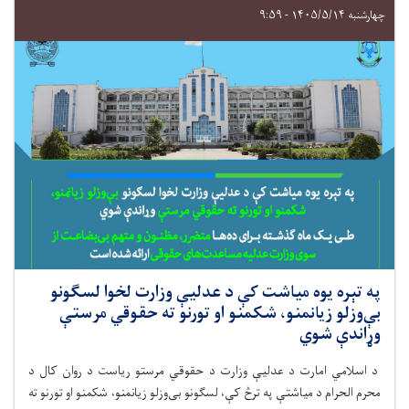
چهارشنبه ۱۴۰۵/۵/۱۴ - ۹:۵۹
په تېره یوه میاشت کې د عدلیې وزارت لخوا لسګونو
بې‌وزلو زیانمنو، شکمنو او تورنو ته حقوقي مرستې
وړاندې شوي
د اسلامي امارت د عدلیې وزارت د حقوقي مرستو رياست د روان کال د
محرم الحرام د میاشتې په ترڅ کې، لسګونو بی‌وزلو زیانمنو، شکمنو او تورنو ته