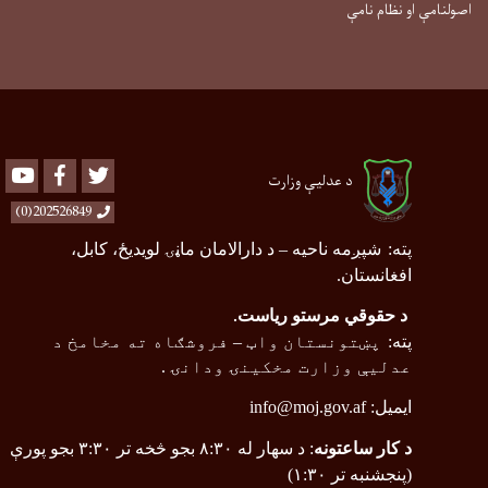
اصولنامې او نظام نامې
Youtube
Facebook
Twitter
د عدلیې وزارت
202526849(0)
پته
:
شپږمه ناحیه
–
د دارالامان ماڼۍ لویدیځ، کابل،
افغانستان.
د حقوقي مرستو ریاست
.
پته
:
پښتونستان واټ
–
فروشګاه ته مخامخ د
عدلیې وزارت مخکینۍ ودانۍ .
ایمیل:
info@moj.gov.af
د کار ساعتونه
: د سهار له ۸:۳۰ بجو څخه تر ۳:۳۰ بجو پورې
(پنجشنبه تر ۱:۳۰)