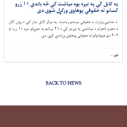
په کابل کې په تېره یوه میاشت کې څه باندې ۱۱ زرو
کسانو ته حقوقي پوهاوی ورکړل شوی دی
د عدلیې وزارت د حقوقي مرستو رياست، په مرکز کابل ښار کې د روان کال
د محرم الحرام د میاشتې په اوږدو کې د ۴۱ برنامو په جوړولو سره ۱۱ زره او
۴۰۲ تنو هېوادوالو ته حقوقي پوهاوی وړاندې کړی دی. . .
نور...
BACK TO NEWS