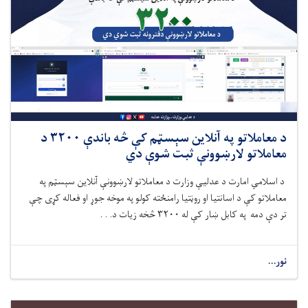
د معاملاتو په آنلاین سېسټم کې څه ‌باندې ۳۲۰۰ د
معاملاتو لارښوونې ثبت شوې دي
د اسلامي امارت د عدلیې وزارت
د معاملاتو لارښوونې آنلاین سېسټم په
معاملاتو کې د اسانتیا او روڼتیا رامنځته کولو په موخه جوړ
او فعاله کړی
چې
تر دې‌ دمه په کابل ښار کې له ۳۲۰۰ څخه زیات د. . .
نور...