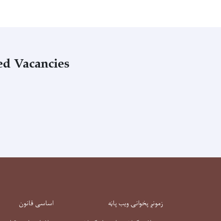
ed Vacancies
زمونږ پخوانۍ ویب پاڼه
اساسی قانون