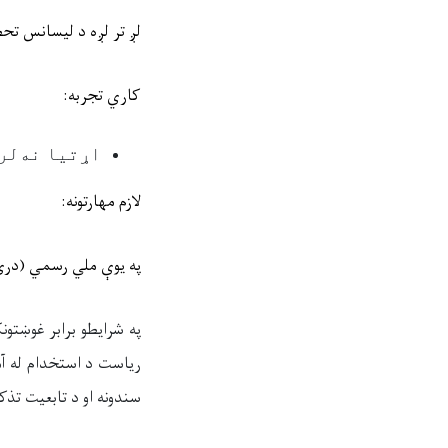
لږ تر لږه
د
لیسانس
تحص
کار
ي
تجربه:
اړتیا نه‌لر
لازم مهارتونه
:
په
یوې ملي رسمي
(
دري
په شرایطو برابر غوښت
ریاست د
استخدام
له
آ
سندونه
او
د تابعیت تذکر