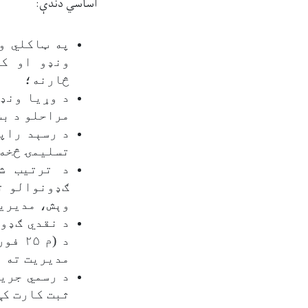
اساسي دندې
:
په ټاکلي و
ونډو او کل
څارنه؛
مراحلو د بش
د رسېد راپو
تسلیمۍ څخه 
د ترتیب ش
ګډونوالو ت
وېش، مدیری
د نقدي ګډو
د (م
مدیریت ته 
د رسمي جرید
ثبت کارت کې