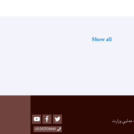
Show all
Youtube
Facebook
Twitter
 عدلیې وزارت
202526849(0)