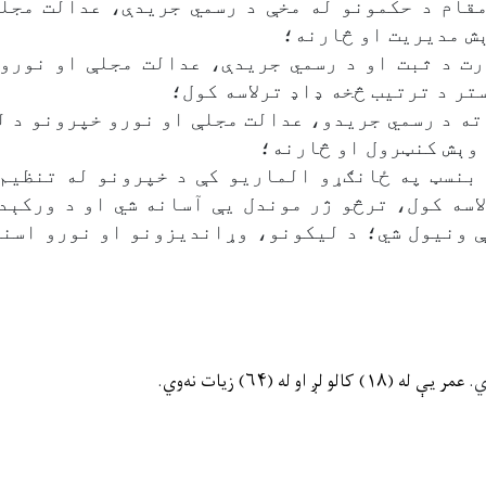
مقام د حکمونو له مخې د رسمي جریدې، عدالت مجل
ش مدیریت او څارنه؛
رت د ثبت او د رسمي جریدې، عدالت مجلې او نورو
تر د ترتیب څخه ډاډ ترلاسه کول؛
ه د رسمي جریدو، عدالت مجلې او نورو خپرونو د ل
 وېش کنټرول او څارنه؛
 بنسټ په ځانګړو الماریو کې د خپرونو له تنظیم
اسه کول، ترڅو ژر موندل یې آسانه شي او د ورکېد
ې ونیول شي؛ د لیکونو، وړاندیزونو او نورو اسن
ي
.
عمر یې له (
۱۸)
کالو لږ او له (
۶۴)
زیات
نه‌وي
.