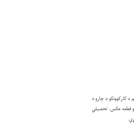
م د
کارکوونکو د چارو
د
یو قطعه عکس، تحصیلي
ړي
.