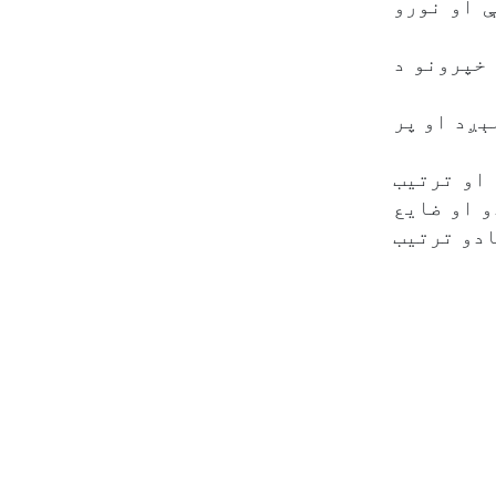
ې او نورو
 خپرونو د
ېږد او پر
 او ترتیب
و او ضایع
ادو ترتیب