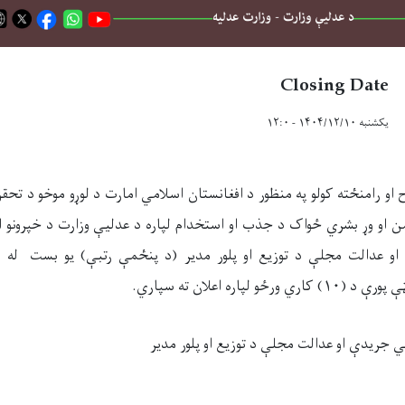
Closing Date
یکشنبه ۱۴۰۴/۱۲/۱۰ - ۱۲:۰
او رامنځته کولو په منظور د افغانستان اسلامي امارت د لوړو موخو د تحق
ژمن او وړ بشري ځواک د جذب او استخدام لپاره د عدلیې وزارت د خپرونو ا
و عدالت مجلې د توزیع او پلور مدیر (د پنځمې رتبې) یو بست له ۱۴۴۷
۱
ې پورې د (
۱۰)
کاري ورځو لپاره اعلان ته سپاري.
 جریدې او عدالت مجلې د توزیع او پلور مدیر