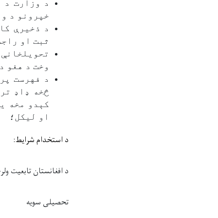
د وزارت د 
خپرونو د وې
د ذخیرې کا
ثبت او راجس
تحویلخانې ت
وخت د هغو د
د فهرست پر
څخه ډاډ ترل
کېدو مخه ی
او لیکل؛
د
استخدام شرایط:
د
افغانستان تابعیت
ولر
تحصیلی سویه