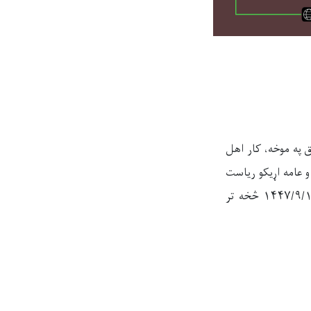
ق په موخه، کار اهل
و عامه اړیکو ریاست
/
۹
/
څخه تر