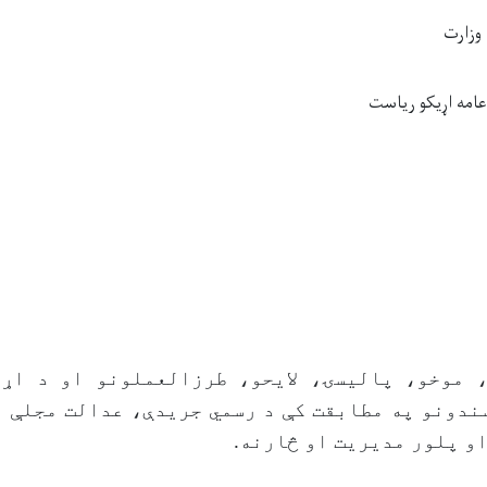
وزارت
 عامه اړیکو ریاست
 موخو، پالیسۍ، لایحو، طرزالعملونو او د اړ
ندونو په مطابقت کې د رسمي جریدې، عدالت مجلې ا
او پلور مدیریت او څارنه.