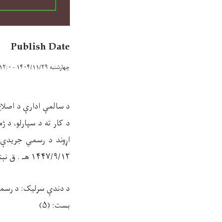
Publish Date
چهارشنبه ۱۴۰۴/۱۱/۲۹ - ۱۲:۰
د سالمې ادارې د اصلاح 
د کار ته د سپارلو، د 
اړوند د رسمي جریدې ا
/۱۲
۹
/
۱۴۴۷
هـ . ق نېټ
د دندې سرلیک:
د رسمي
بست: (
۵
)