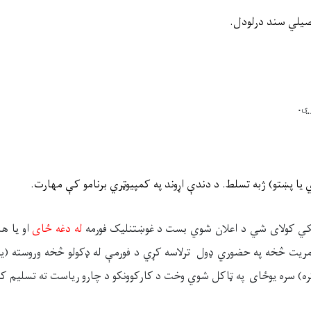
یلي سند درلودل
.
ي
.
 یا پښتو
)
ژبه
تسلط
.
د دندې اړوند په کمپیوټري برنامو کې مهارت
.
ونکي کولای شي د اعلان شوي بست
د
غوښتنلیک فورم
ه
له دغه ځای
او یا ه
مریت
څخه په حضوري ډول ترلاسه کړي د فورمې له ډکولو څخه وروسته (
ه)
سره
یوځای په ټاکل شوي وخت د
کارکوونکو د چارو
ریاست ته تسلیم ک