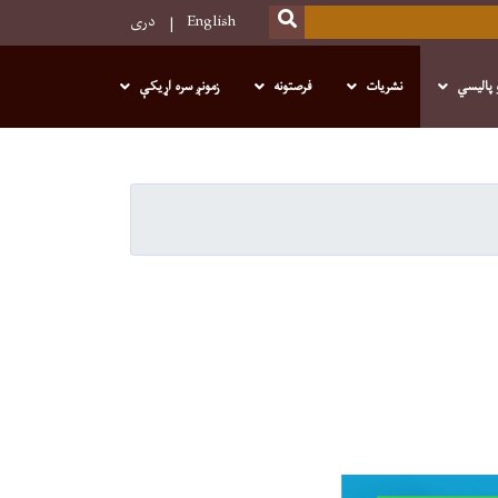
SEARCH
English
دری
 پالیسي
نشریات
فرصتونه
زمونږ سره اړیکې