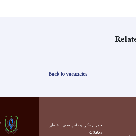
Relat
Back to vacancies
د
جواز لرونکی او ملغی شوی رهنمای
معاملات