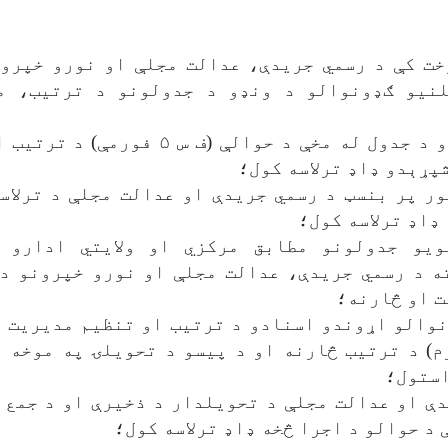
خت کې د رسمي جریدې، عدالت مجلې او نورو خپرون
نیو ګډونوالو د ونډو د جدولونو د ترتیب، م
د وړیا ونډو د جدول له مخې د حوالې (ف س ۵ ف
پړېدو ډاډ ترلاسه کول؛
ر پر بنسټ د رسمي جریدې او عدالت مجلې د ترلاس
ډاډ ترلاسه کول؛
ویو جدولونو مطابق مرکزي او ولایتي ادارو 
ه د رسمي جریدې، عدالت مجلې او نورو خپرونو د 
ت او څارنه؛
نوالو اړوندو اسنادو د ترتیب او تنظیم مدیریت 
 ۲۵ فورم) د ترتیب څارنه او د پیسو د تحویلۍ په موخه
استول؛
ې او عدالت مجلې د تحویلدار د ذخیرې او د جمع 
 د حوالو د اجرا څخه ډاډ ترلاسه کول؛