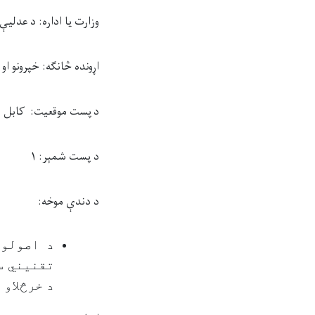
وزارت یا اداره:
د
عدلیې 
اړونده څانګه:
خپرونو او
د پست موقعیت: کابل
د پست شمېر:
۱
د دندې موخه
:
د اصولو،
تقنیني س
د خرڅلاو 