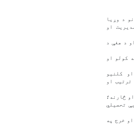
و د وړیا
دیریت او
ورمې) د ترتیب او د هغې د
ه کولو او
او کلنیو
ترتیب او
او څارنه؛
 یې تحصیلي
او خرج په