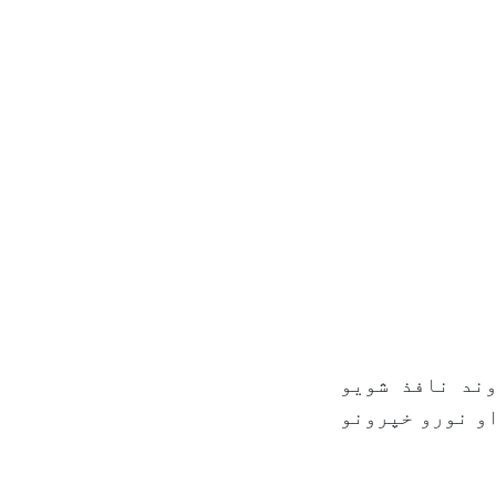
وند نافذ شویو
و نورو خپرونو