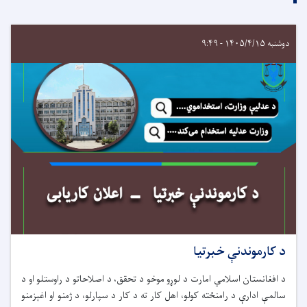
دوشنبه ۱۴۰۵/۴/۱۵ - ۹:۴۹
د کارموندنې خبرتیا
د افغانستان اسلامي امارت د لوړو موخو د تحقق، د اصلاحاتو د راوستلو او د
سالمې ادارې د رامنځته کولو، اهل کار ته د کار د سپارلو، د ژمنو او اغېزمنو