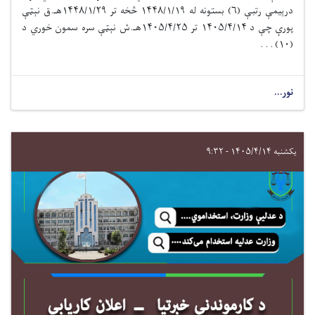
درېیمې رتبې
(۶)
بستونه
له
۱۴۴۸/۱/۱۹
څخه تر ۱۴۴۸/۱/۲۹هـ.ق نېټې
پورې چې د ۱۴۰۵/۴/۱۴ تر ۱۴۰۵
/۴/۲۵هـ.ش نېټې سره سمون خوري د
(۱۰) . . .
نور...
یکشنبه ۱۴۰۵/۴/۱۴ - ۹:۳۲