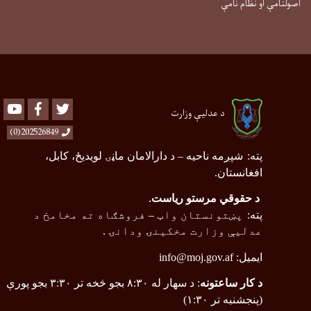
اصولنامې او نظام نامې
Youtube
Facebook
Twitter
د عدلیې وزارت
202526849(0)
پته
:
شپږمه ناحیه
–
د دارالامان ماڼۍ لویدیځ، کابل،
افغانستان.
د حقوقي مرستو ریاست
.
پته
:
پښتونستان واټ
–
فروشګاه ته مخامخ د
عدلیې وزارت مخکینۍ ودانۍ .
ایمیل:
info@moj.gov.af
د کار ساعتونه
: د سهار له ۸:۳۰ بجو څخه تر ۳:۳۰ بجو پورې
(پنجشنبه تر ۱:۳۰)