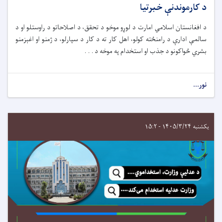
د کارموندنې خبرتیا
د افغانستان اسلامي امارت د لوړو موخو د تحقق، د اصلاحاتو د راوستلو او د
سالمې ادارې د رامنځته کولو، اهل کار ته د کار د سپارلو، د ژمنو او اغېزمنو
بشري ځواکونو د جذب او استخدام په موخه د . . .
نور...
یکشنبه ۱۴۰۵/۳/۲۴ - ۱۵:۲