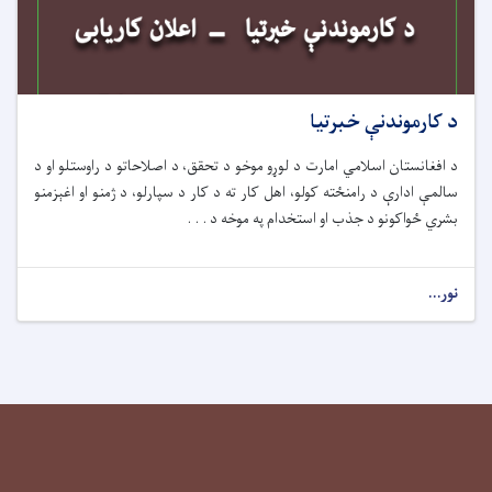
د کارموندنې خبرتیا
د افغانستان اسلامي امارت د لوړو موخو د تحقق، د اصلاحاتو د راوستلو او د
سالمې ادارې د رامنځته کولو، اهل کار ته د کار د سپارلو، د ژمنو او اغېزمنو
بشري ځواکونو د جذب او استخدام په موخه د . . .
نور...