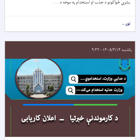
بشري ځواکونو د جذب او استخدام په موخه
د . . .
نور...
یکشنبه ۱۴۰۵/۴/۱۴ - ۹:۳۲