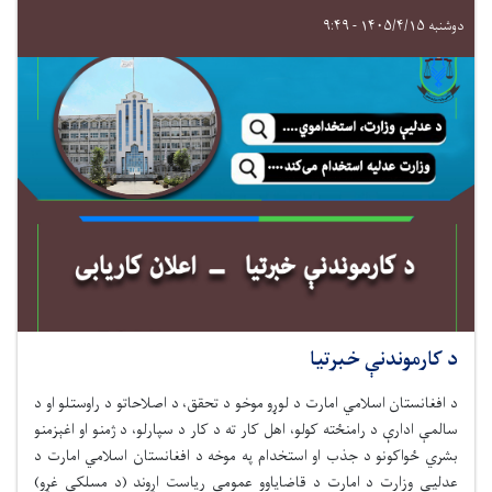
دوشنبه ۱۴۰۵/۴/۱۵ - ۹:۴۹
د کارموندنې خبرتیا
د افغانستان اسلامي امارت د لوړو موخو د تحقق، د اصلاحاتو د راوستلو او د
سالمې ادارې د رامنځته کولو، اهل کار ته د کار د سپارلو، د ژمنو او اغېزمنو
بشري ځواکونو د جذب او استخدام په موخه
د افغانستان اسلامي امارت د
عدلیې وزارت د امارت د قاضایاوو عمومي ریاست اړوند (د مسلکي غړو)