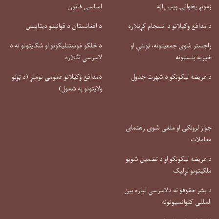
زمونږ پخوانۍ ویب پاڼه
اساسی قانون
د مدافع وکیلانو د انسجام کړنلاره
د افغانستان د قوانینو دیتابیس
راجستر شوی جمعیتونه، ټولنې او
د خلکو غوښتنلیکونو او شکایتونو ته د
خیریه بنسټونه
لاسرسي تګلاره
د عریضه لیکونکو د شهرت جدول
دمدافع وکیلانو عمومي نوملړ (د ټولو
ولایتونو په شمول)
جواز لرونکی او ملغی شوی رهنمای
معاملات
د عریضه لیکونکو او د تضمین شویو
ملکیتونو لړلیک
د بشر حقوقو ته دلاسرسي لپاره بین
المللي کنوانسیونونه