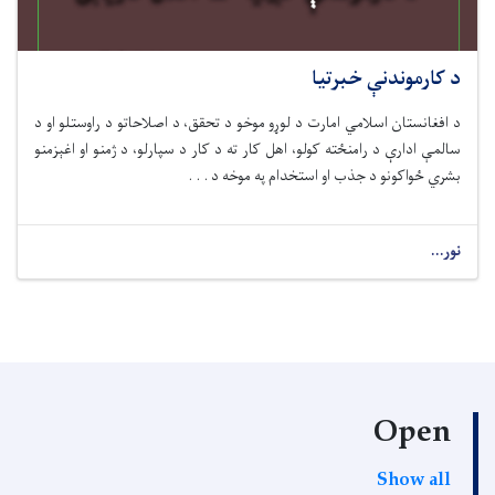
د کارموندنې خبرتیا
د افغانستان اسلامي امارت د لوړو موخو د تحقق، د اصلاحاتو د راوستلو او د
سالمې ادارې د رامنځته کولو، اهل کار ته د کار د سپارلو، د ژمنو او اغېزمنو
بشري ځواکونو د جذب او استخدام په موخه د . . .
نور...
Open
Show all