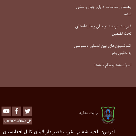
رهنمای معاملات دارای جواز و ملغی
شده
فهرست عریضه نویسان و جایدادهای
تحت تضمین
کنوانسیون‌های بین المللی دسترسی
به حقوق بشر
اصولنامه‌ها ونظام نامه‌ها
Youtube
Facebook
Twitter
وزارت عدلیه
202526849(0)
آدرس
ناحیه ششم - غرب قصر دارالامان کابل افغانستان
.
: