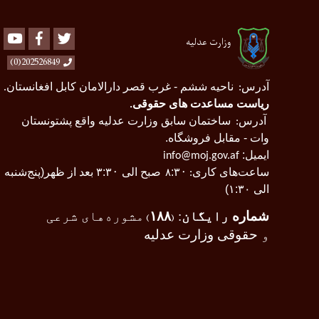
Youtube
Facebook
Twitter
وزارت عدلیه
202526849(0)
آدرس
ناحیه ششم - غرب قصر دارالامان کابل افغانستان
.
:
ریاست مساعدت های حقوقی
.
آدرس
ساختمان سابق وزارت عدلیه واقع پشتونستان
:
وات - مقابل فروشگاه.
ایمیل:
info@moj.gov.af
ساعت‌های کاری
۰
:۳
صبح الی ۳
۰
:۳
بعد از ظهر(پنج‌شنبه
:
۸
الی ۱:۳۰)
شماره
رایگان
:
۱۸۸
مشوره‌های شرعی
)
(
و
حقوقی وزارت عدلیه