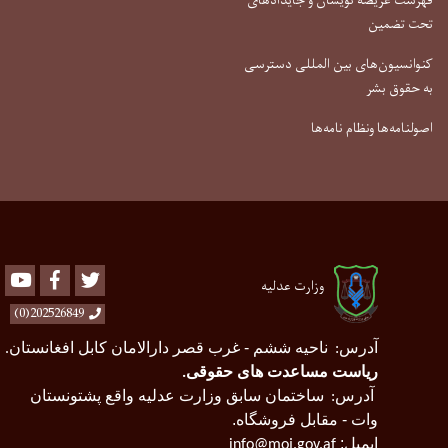
فهرست عریضه نویسان و جایدادهای
تحت تضمین
کنوانسیون‌های بین المللی دسترسی
به حقوق بشر
اصولنامه‌ها ونظام نامه‌ها
Youtube
Facebook
Twitter
وزارت عدلیه
202526849(0)
آدرس
ناحیه ششم - غرب قصر دارالامان کابل افغانستان
.
:
ریاست مساعدت های حقوقی
.
آدرس
ساختمان سابق وزارت عدلیه واقع پشتونستان
:
وات - مقابل فروشگاه.
ایمیل:
info@moj.gov.af