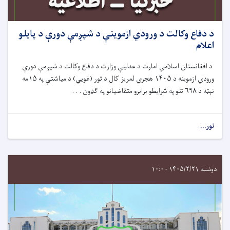
د دفاع وکالت د ورودي ازموينې د شپږمې دورې د پایلو
اعلام
د افغانستان اسلامي امارت د عدلیې وزارت د دفاع وکالت د شپږمې دورې
ورودي ازموینه د ۱۴۰۵ هجري لمریز کال د ثور (غويي) د میاشتې په ۱۵مه
نېټه د ۶۹۸ تنو په شرایطو برابرو متقاضیانو په ګډون . . .
نور...
دوشنبه ۱۴۰۵/۲/۲۱ - ۱۰:۰