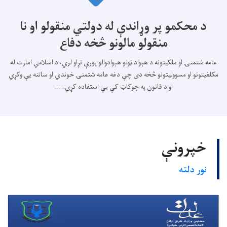
د محکمو پر وړاندې له دولتي منقولو او نا
منقولو مالونو څخه دفاع
عامه شتمنۍ او ملکیتونه د هېواد ټولو هېوادوالو پورې تړاو لري، د اسلامي امارت له
مکلفیتونو او مسوولیتونو څخه دی چې دغه عامه شتمنۍ خوندي او ساتنه یې وکړي
او د قانون په چوکاټ کې يې استفاده کړي.:...
خپرونې
نور دلته