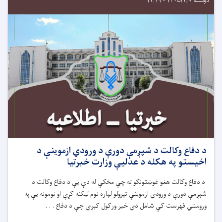
دوشنبه ۱۴۰۵/۲/۷ - ۱۲:۱۱
د دفاع وکالت د شپږمې دورې د ورودي ازموینې د
اخیستو په هکله د عدلیې وزارت خبرتیا
د دفاع وکالت هغو غوښتونکو ته چې مخکې له دې یې د دفاع وکالت د
شپږمې دورې د ورودي ازموینې تېرولو لپاره نوم لیکنه کړې او نومونه یې په
وروستي فهرست کې شامل دي خبر ورکول کېږي چې د دفاع . . .