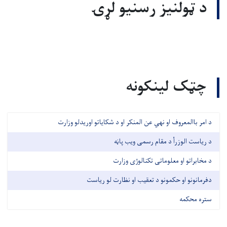
د ټولنیز رسنیو لړۍ
چټک لینکونه
د امر باالمعروف او نهي عن المنکر او د شکایاتو اوریدلو وزارت
د ریاست الوزرأ د مقام رسمی ویب پاڼه
د مخابراتو او معلوماتی تکنالوژی وزارت
دفرمانونو او حکمونو د تعقیب او نظارت لو ریاست
ستره محکمه