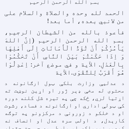
بسم الله الرحمن الرحيم
الحمد لله وحده والصلاة والسلام علی
من لانبي بعده، أما بعد!
فأعوذ بالله من الشيطان الرجيم،
بسم الله الرحمن الرحيم (اِنَّ اللهَ
يَأْمُرُکُمْ أَنْ تُؤَدُّ الْأَمَانَاتِ اِلَی أَهْلِهَا
وَ اِذَا حَکَمْتُمْ بَيْنَ النَّاسِ أَنْ تَحْکُمُوْا
بِالْعَدْلِ. الآية و في موضع آخر: اِعْدِلُوْا
هُوَ أَقْرَبُ لِلتَّقْوَی.الآية
د عدليې وزارت بلکې ټول ارګانونه د
محتوی له مخې ډېر ژور او اړين نوښت ته
اړتيا لري، ځکه چې په تېره شل کلنه دوره
کې ټولې ادارې او ارګانونه د فساد، رشوت
او د خلکو د زورونې د مرکزونو په توګه
کارېدل، د اولس سره عدل او انصاف نه
کېدو، زورواکي او واسطې وې چې حق حقدار