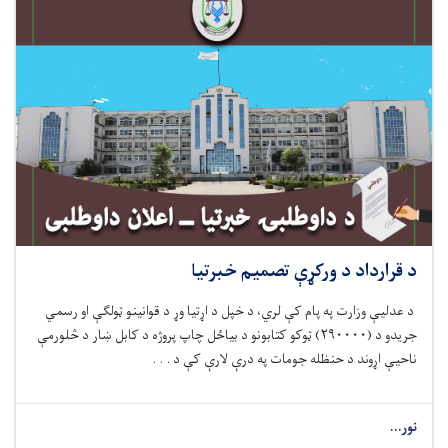
د قرارداد د ورکړې تصمیم خبرتیا
د عدلیې وزارت په پام کې لري، د خپل د اړتیا وړ
د قوانینو ټولګې او رسمي
جریدو د
(
۲۹۰۰۰۰
)
ټوکو کتابونو د بیاځل چاپ
پروژه د کابل ښار
د
څلورمې
ناحیې اړوند د حنظله جومات په درې لارې کې د . . .
نور...