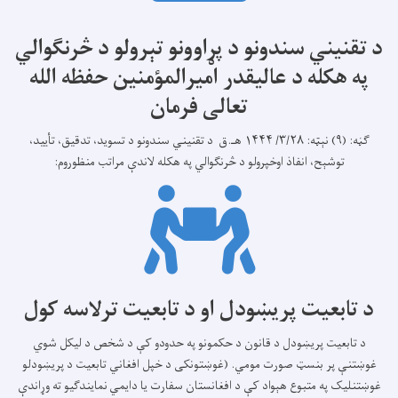
د تقنیني سندونو د پړاوونو تېرولو د څرنګوالي
په هکله د عالیقدر امیرالمؤمنین حفظه الله
تعالی فرمان
ګڼه: (۹) نېټه: ۳/۲۸/ ۱۴۴۴ هـ.ق د تقنیني سندونو د تسويد، تدقيق، تأیيد،
توشېح، انفاذ اوخپرولو د څرنګوالي په هکله لاندې مراتب منظوروم:
د تابعیت پریښودل او د تابعیت ترلاسه کول
د تابعیت پریښودل د قانون د حکمونو په حدودو کې د شخص د لیکل شوي
غوښتنې پر بنسټ صورت مومي. (غوښتونکی د خپل افغاني تابعیت د پریښودلو
غوښتنلیک په متبوع هېواد کې د افغانستان سفارت یا دایمي نمایندګیو ته وړاندې