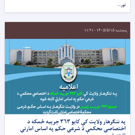
نور...
پنجشنبه ۱۴۰۵/۵/۱۵ - ۱۱:۲۱
په ننګرهار ولایت کې کابو ۳۶۳ جریبه ځمکه د
اختصاصي محکمې د شرعي حکم په اساس امارتي