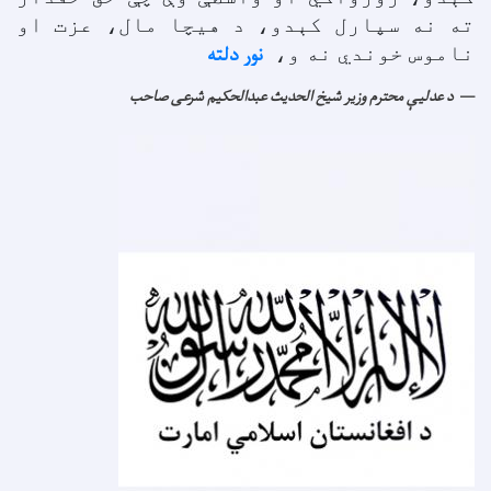
ته نه سپارل کېدو، د هيچا مال، عزت او
نور دلته
ناموس خوندي نه و،
د عدليې محترم وزير شيخ الحدیث عبدالحکيم شرعی صاحب