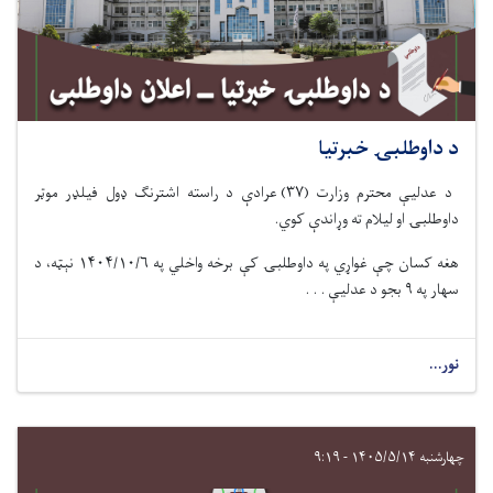
د داوطلبۍ خبرتیا
د عدلیې محترم وزارت (۳۷) عرادې د راسته اشترنګ ډول فیلډر موټر
داوطلبۍ او لیلام ته وړاندې کوي.
هغه کسان چې غواړي په داوطلبۍ کې برخه واخلي په ۱۴۰۴/۱۰/۶ نېټه، د
سهار په ۹ بجو د عدلیې . . .
نور...
چهارشنبه ۱۴۰۵/۵/۱۴ - ۹:۱۹