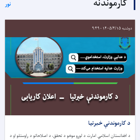
کارموندنه
نور
دوشنبه ۱۴۰۵/۴/۱۵ - ۹:۴۹
د کارموندنې خبرتیا
د افغانستان اسلامي امارت د لوړو موخو د تحقق، د اصلاحاتو د راوستلو او د