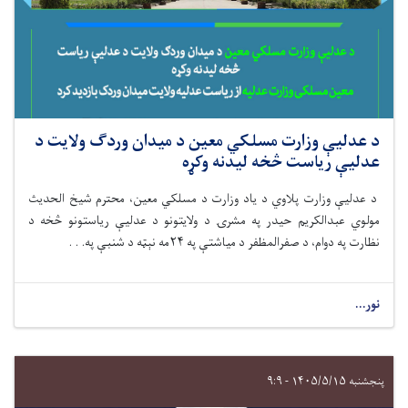
د عدلیې وزارت مسلکي معین د میدان وردګ ولایت د
عدلیې ریاست څخه لیدنه وکړه
د عدلیې وزارت پلاوي د یاد وزارت د مسلکي معین، محترم شیخ الحدیث
مولوي عبدالکریم حیدر په مشرۍ د ولایتونو د عدلیې ریاستونو څخه د
نظارت په دوام، د صفرالمظفر د میاشتې په
۲۴مه
نېټه د شنبې په. . .
نور...
پنجشنبه ۱۴۰۵/۵/۱۵ - ۹:۹