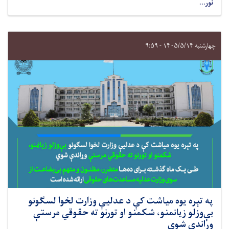
نور...
چهارشنبه ۱۴۰۵/۵/۱۴ - ۹:۵۹
په تېره یوه میاشت کې د عدلیې وزارت لخوا لسګونو
بې‌وزلو زیانمنو، شکمنو او تورنو ته حقوقي مرستې
وړاندې شوي