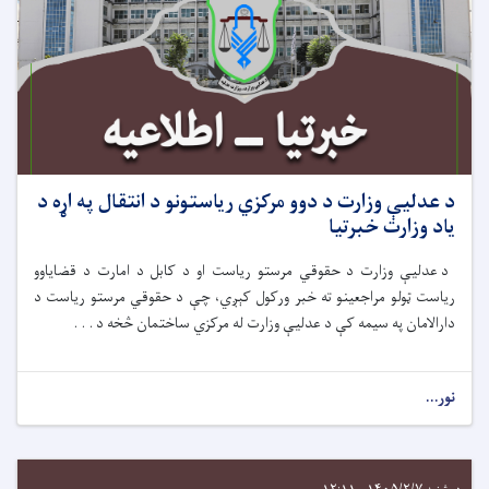
د عدلیې وزارت د دوو مرکزي ریاستونو د انتقال په اړه د
یاد وزارت خبرتیا
د عدلیې وزارت د حقوقي مرستو ریاست او د کابل د امارت د قضایاوو
ریاست ټولو مراجعینو ته خبر ورکول کېږي، چې د حقوقي مرستو ریاست د
دارالامان په سیمه کې د عدلیې وزارت له مرکزي ساختمان څخه د . . .
نور...