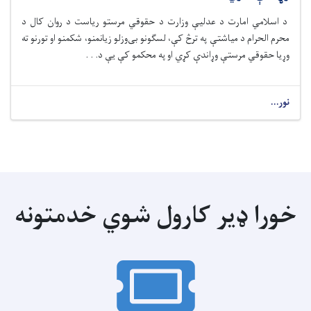
د اسلامي امارت د عدلیې وزارت د حقوقي مرستو رياست د روان کال د
محرم الحرام د میاشتې په ترڅ کې، لسګونو بی‌وزلو زیانمنو، شکمنو او تورنو ته
وړیا حقوقي مرستې وړاندې کړي او په محکمو کې يې د. . .
نور...
خورا ډیر کارول شوي خدمتونه