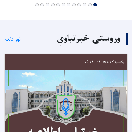
وروستۍ خبرتیاوې
نور دلته
یکشنبه ۱۴۰۵/۲/۲۷ - ۱۵:۲۴