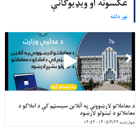
عکسونه او ویډیوګانې
نور دلته
د معاملاتو لارښوونې په آنلاین سیسټم کې د املاکو د
معاملاتو د ثبتولو لارښود
چهارشنبه ۱۴۰۵/۴/۲۴ - ۱۴:۵۴