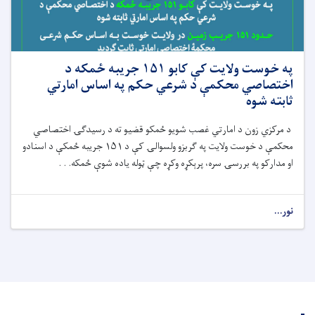
په خوست ولایت کې کابو ۱۵۱ جریبه ځمکه د
اختصاصي محکمې د شرعي حکم په اساس امارتي
ثابته شوه
د مرکزي زون د امارتي غصب شویو ځمکو قضیو ته د رسیدګۍ اختصاصي
محکمې د خوست ولایت په ګربزو ولسوالۍ کې د
۱۵۱
جریبه ځمکې د اسنادو
او مدارکو په بررسۍ سره، پرېکړه وکړه چې ټوله یاده شوې ځمکه. . .
نور...