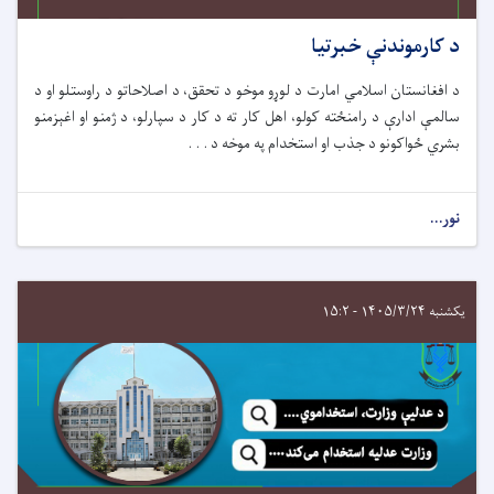
د کارموندنې خبرتیا
د افغانستان اسلامي امارت د لوړو موخو د تحقق، د اصلاحاتو د راوستلو او د
سالمې ادارې د رامنځته کولو، اهل کار ته د کار د سپارلو، د ژمنو او اغېزمنو
بشري ځواکونو د جذب او استخدام په موخه د . . .
نور...
یکشنبه ۱۴۰۵/۳/۲۴ - ۱۵:۲