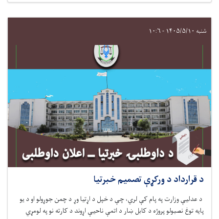
شنبه ۱۴۰۵/۵/۱۰ - ۱۰:۶
د قرارداد د ورکړې تصمیم خبرتیا
د عدلیې وزارت په پام کې لري، چ
ې
د خپل د اړتیا وړ
د چمن جوړولو او د یو
پایه توغ نصبولو
پروژه د کابل ښار
د اتمې ناحیې اړوند
د کارته نو
په
لومړي