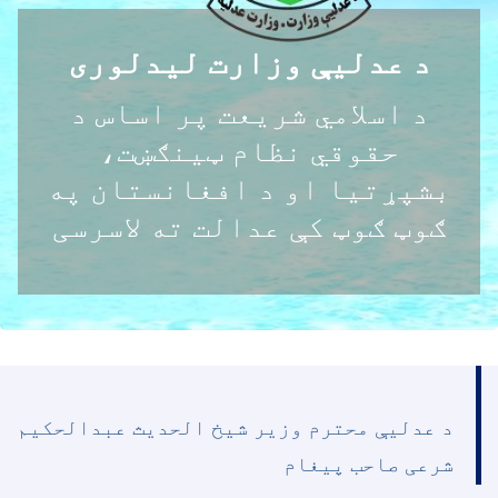
د عدليې وزارت لیدلوری
د اسلامي شریعت پر اساس د
حقوقي نظام ټینګښت،
بشپړتیا او د افغانستان په
ګوټ ګوټ کې عدالت ته لاسرسی
د عدليې محترم وزير شيخ الحدیث عبدالحکيم
شرعی صاحب پيغام