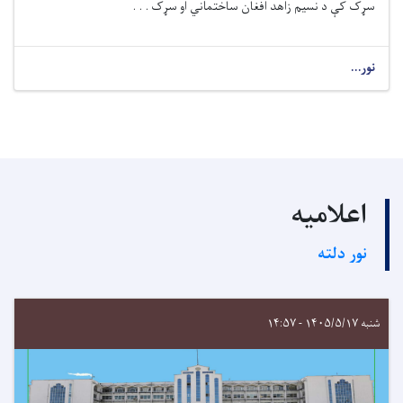
سړک کې د
نسیم زاهد افغان ساختماني او سړک . . .
نور...
اعلامیه
نور دلته
شنبه ۱۴۰۵/۵/۱۷ - ۱۴:۵۷