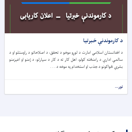
د کارموندنې خبرتیا
د افغانستان اسلامي امارت د لوړو موخو د تحقق، د اصلاحاتو د راوستلو او د
سالمې ادارې د رامنځته کولو، اهل کار ته د کار د سپارلو، د ژمنو او اغېزمنو
بشري ځواکونو د جذب او استخدام په موخه د . . .
نور...