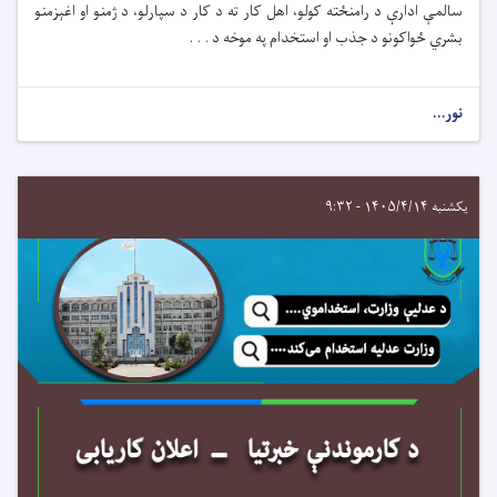
سالمې ادارې د رامنځته کولو، اهل کار ته د کار د سپارلو، د ژمنو او اغېزمنو
بشري ځواکونو د جذب او استخدام په موخه
د . . .
نور...
یکشنبه ۱۴۰۵/۴/۱۴ - ۹:۳۲