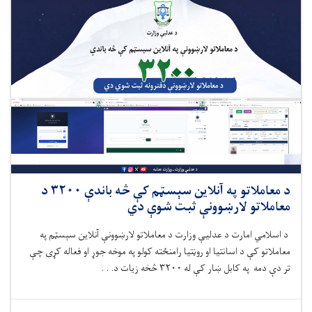
د معاملاتو په آنلاین سېسټم کې څه ‌باندې ۳۲۰۰ د
معاملاتو لارښوونې ثبت شوې دي
د اسلامي امارت د عدلیې وزارت
د معاملاتو لارښوونې آنلاین سېسټم په
معاملاتو کې د اسانتیا او روڼتیا رامنځته کولو په موخه جوړ
او فعاله کړی
چې
تر دې‌ دمه په کابل ښار کې له ۳۲۰۰ څخه زیات د. . .