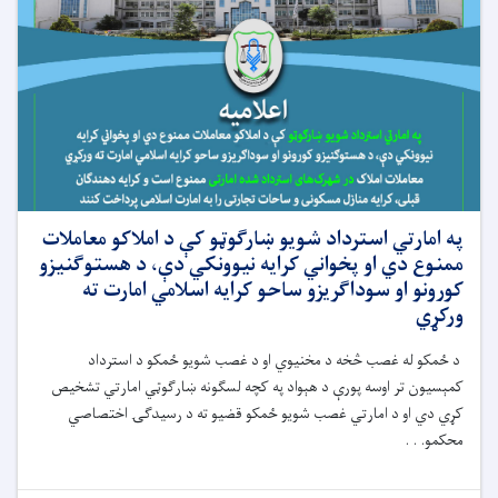
په امارتي استرداد شویو ښارګوټو کې د املاکو معاملات
ممنوع دي او پخواني کرایه نیوونکي دې، د هستوګنیزو
کورونو او سوداګریزو ساحو کرایه اسلامي امارت ته
ورکړي
د ځمکو له غصب څخه د مخنیوي او د غصب شویو ځمکو د استرداد
کمېسيون تر اوسه پورې د هېواد په کچه لسګونه ښارګوټي امارتي تشخيص
کړي دي او د امارتي غصب شويو ځمکو قضیو ته د رسیدګۍ اختصاصي
محکمو. . .