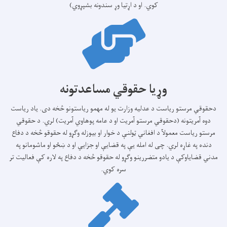
کوي. او د اړتیا وړ سندونه بشپړوي)
وړیا حقوقي مساعدتونه
دحقوقي مرستو ریاست د عدلیه وزارت یو له مهمو ریاستونو څخه دی. یاد ریاست
دوه آمریتونه (دحقوقي مرستو آمریت او د عامه پوهاوي آمریت) لري. د حقوقي
مرستو ریاست معمولآ د افغاني ټولنې د خوار او بیوزله وګړو له حقوقو څخه د دفاع
دنده په غاړه لري. چی له امله یې په قضایې او جزایي او د ښځو او ماشومانو په
مدني قضایاوکې د یادو متضررینو وګړو له حقوقو څخه د دفاع په لاره کې فعالیت تر
سره کوي.