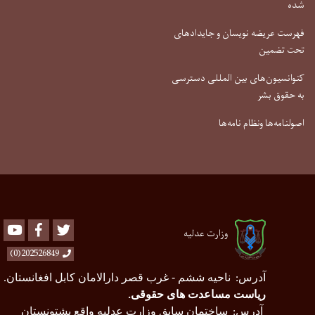
شده
فهرست عریضه نویسان و جایدادهای
تحت تضمین
کنوانسیون‌های بین المللی دسترسی
به حقوق بشر
اصولنامه‌ها ونظام نامه‌ها
Youtube
Facebook
Twitter
وزارت عدلیه
202526849(0)
آدرس
ناحیه ششم - غرب قصر دارالامان کابل افغانستان
.
:
ریاست مساعدت های حقوقی
.
آدرس
ساختمان سابق وزارت عدلیه واقع پشتونستان
: