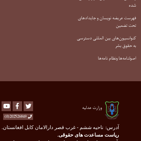
شده
فهرست عریضه نویسان و جایدادهای
تحت تضمین
کنوانسیون‌های بین المللی دسترسی
به حقوق بشر
اصولنامه‌ها ونظام نامه‌ها
Youtube
Facebook
Twitter
وزارت عدلیه
202526849(0)
آدرس
ناحیه ششم - غرب قصر دارالامان کابل افغانستان
.
:
ریاست مساعدت های حقوقی
.