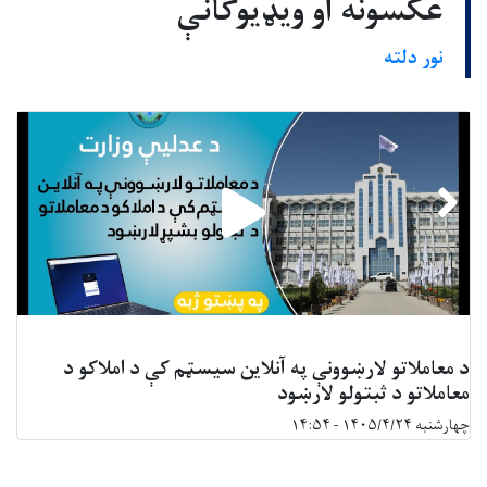
عکسونه او ویډیوګانې
نور دلته
د معاملاتو لارښوونې په آنلاین سیسټم کې د املاکو د
معاملاتو د ثبتولو لارښود
چهارشنبه ۱۴۰۵/۴/۲۴ - ۱۴:۵۴