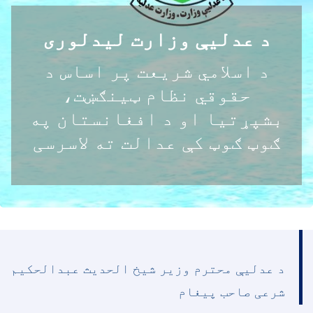
د عدليې وزارت لیدلوری
د اسلامي شریعت پر اساس د
حقوقي نظام ټینګښت،
بشپړتیا او د افغانستان په
ګوټ ګوټ کې عدالت ته لاسرسی
د عدليې محترم وزير شيخ الحدیث عبدالحکيم
شرعی صاحب پيغام