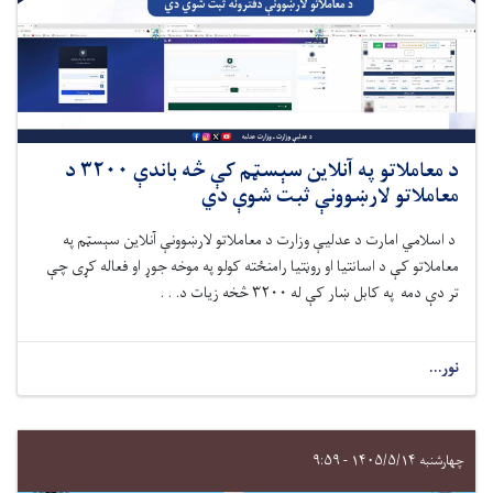
د معاملاتو په آنلاین سېسټم کې څه ‌باندې ۳۲۰۰ د
معاملاتو لارښوونې ثبت شوې دي
د اسلامي امارت د عدلیې وزارت
د معاملاتو لارښوونې آنلاین سېسټم په
معاملاتو کې د اسانتیا او روڼتیا رامنځته کولو په موخه جوړ
او فعاله کړی
چې
تر دې‌ دمه په کابل ښار کې له ۳۲۰۰ څخه زیات د. . .
نور...
چهارشنبه ۱۴۰۵/۵/۱۴ - ۹:۵۹