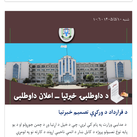
شنبه ۱۴۰۵/۵/۱۰ - ۱۰:۶
د قرارداد د ورکړې تصمیم خبرتیا
د عدلیې وزارت په پام کې لري، چ
ې
د خپل د اړتیا وړ
د چمن جوړولو او د یو
پایه توغ نصبولو
پروژه د کابل ښار
د اتمې ناحیې اړوند
د کارته نو
په
لومړي