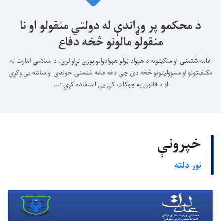
د محکمو پر وړاندې له دولتي منقولو او نا
منقولو مالونو څخه دفاع
عامه شتمنۍ او ملکیتونه د هېواد ټولو هېوادوالو پورې تړاو لري، د اسلامي امارت له
مکلفیتونو او مسوولیتونو څخه دی چې دغه عامه شتمنۍ خوندي او ساتنه یې وکړي
او د قانون په چوکاټ کې يې استفاده کړي.:...
خپرونې
نور دلته