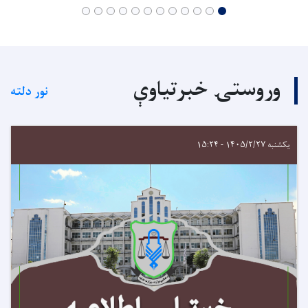
وروستۍ خبرتیاوې
نور دلته
یکشنبه ۱۴۰۵/۲/۲۷ - ۱۵:۲۴