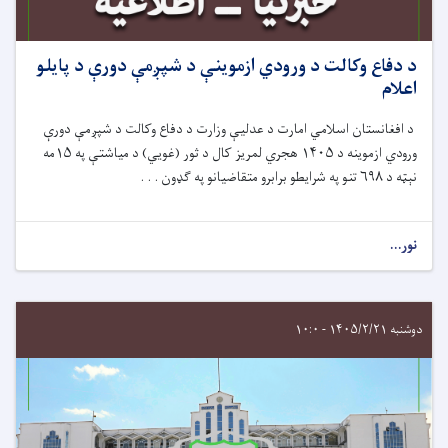
د دفاع وکالت د ورودي ازموينې د شپږمې دورې د پایلو
اعلام
د افغانستان اسلامي امارت د عدلیې وزارت د دفاع وکالت د شپږمې دورې
ورودي ازموینه د ۱۴۰۵ هجري لمریز کال د ثور (غويي) د میاشتې په ۱۵مه
نېټه د ۶۹۸ تنو په شرایطو برابرو متقاضیانو په ګډون . . .
نور...
دوشنبه ۱۴۰۵/۲/۲۱ - ۱۰:۰