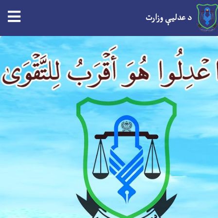
د عدلیې وزارت
Skip
to
main
content