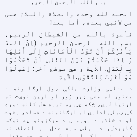
بسم الله الرحمن الرحيم
الحمد لله وحده والصلاة والسلام علی
من لانبي بعده، أما بعد!
فأعوذ بالله من الشيطان الرجيم،
بسم الله الرحمن الرحيم (اِنَّ اللهَ
يَأْمُرُکُمْ أَنْ تُؤَدُّ الْأَمَانَاتِ اِلَی أَهْلِهَا
وَ اِذَا حَکَمْتُمْ بَيْنَ النَّاسِ أَنْ تَحْکُمُوْا
بِالْعَدْلِ. الآية و في موضع آخر: اِعْدِلُوْا
هُوَ أَقْرَبُ لِلتَّقْوَی.الآية
د عدليې وزارت بلکې ټول ارګانونه د
محتوی له مخې ډېر ژور او اړين نوښت ته
اړتيا لري، ځکه چې په تېره شل کلنه دوره
کې ټولې ادارې او ارګانونه د فساد، رشوت
او د خلکو د زورونې د مرکزونو په توګه
کارېدل، د اولس سره عدل او انصاف نه
کېدو، زورواکي او واسطې وې چې حق حقدار