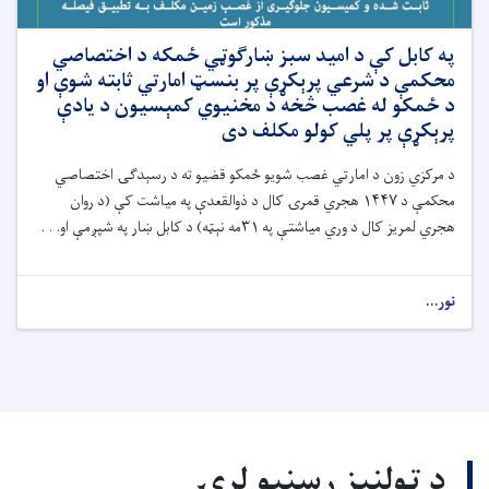
په کابل کې د امید سبز ښارګوټي ځمکه د اختصاصي
محکمې د شرعي پرېکړې پر بنسټ امارتي ثابته شوې او
د ځمکو له غصب څخه د مخنیوي کمېسیون د یادې
پرېکړې پر پلي کولو مکلف دی
د مرکزي زون د امارتي غصب شویو ځمکو
قضیو ته
د رسېدګۍ اختصاصي
محکمې د
۱۴۴۷
هجري قمرۍ کال د ذوالقعدې په میاشت کې (د روان
هجري
لمریز کال د وري میاشتې په
۳۱
مه نېټه) د کابل ښار په شپږم
ې
او. . .
نور...
د ټولنیز رسنیو لړۍ