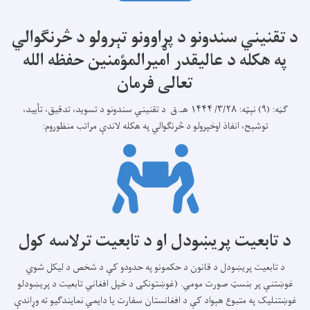
د تقنیني سندونو د پړاوونو تېرولو د څرنګوالي
په هکله د عالیقدر امیرالمؤمنین حفظه الله
تعالی فرمان
ګڼه: (۹) نېټه: ۳/۲۸/ ۱۴۴۴ هـ.ق د تقنیني سندونو د تسويد، تدقيق، تأیيد،
توشېح، انفاذ اوخپرولو د څرنګوالي په هکله لاندې مراتب منظوروم:
د تابعیت پریښودل او د تابعیت ترلاسه کول
د تابعیت پریښودل د قانون د حکمونو په حدودو کې د شخص د لیکل شوي
غوښتنې پر بنسټ صورت مومي. (غوښتونکی د خپل افغاني تابعیت د پریښودلو
غوښتنلیک په متبوع هېواد کې د افغانستان سفارت یا دایمي نمایندګیو ته وړاندې