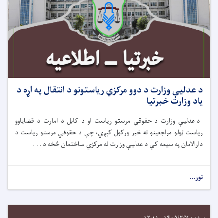
د عدلیې وزارت د دوو مرکزي ریاستونو د انتقال په اړه د
یاد وزارت خبرتیا
د عدلیې وزارت د حقوقي مرستو ریاست او د کابل د امارت د قضایاوو
ریاست ټولو مراجعینو ته خبر ورکول کېږي، چې د حقوقي مرستو ریاست د
دارالامان په سیمه کې د عدلیې وزارت له مرکزي ساختمان څخه د . . .
نور...