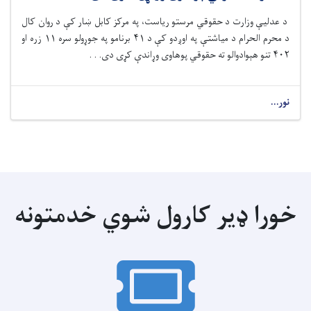
د عدلیې وزارت د حقوقي مرستو رياست، په مرکز کابل ښار کې د روان کال
د محرم الحرام د میاشتې په اوږدو کې د ۴۱ برنامو په جوړولو سره ۱۱ زره او
۴۰۲ تنو هېوادوالو ته حقوقي پوهاوی وړاندې کړی دی. . .
نور...
خورا ډیر کارول شوي خدمتونه