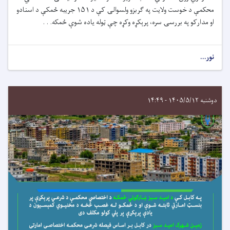
محکمې د خوست ولایت په ګربزو ولسوالۍ کې د
۱۵۱
جریبه ځمکې د اسنادو
او مدارکو په بررسۍ سره، پرېکړه وکړه چې ټوله یاده شوې ځمکه. . .
نور...
دوشنبه ۱۴۰۵/۵/۱۲ - ۱۴:۴۹