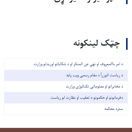
چټک لینکونه
د امر باالمعروف او نهي عن المنکر او د شکایاتو اوریدلو وزارت
د ریاست الوزرأ د مقام رسمی ویب پاڼه
د مخابراتو او معلوماتی تکنالوژی وزارت
دفرمانونو او حکمونو د تعقیب او نظارت لو ریاست
ستره محکمه