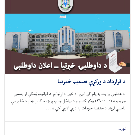
د قرارداد د ورکړې تصمیم خبرتیا
د عدلیې وزارت په پام کې لري، د خپل د اړتیا وړ
د قوانینو ټولګې او رسمي
جریدو د
(
۲۹۰۰۰۰
)
ټوکو کتابونو د بیاځل چاپ
پروژه د کابل ښار
د
څلورمې
ناحیې اړوند د حنظله جومات په درې لارې کې د . . .
نور...