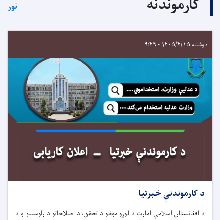
کارموندنه
نور
دوشنبه ۱۴۰۵/۴/۱۵ - ۹:۴۹
د کارموندنې خبرتیا
د افغانستان اسلامي امارت د لوړو موخو د تحقق، د اصلاحاتو د راوستلو او د