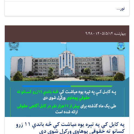
نور...
چهارشنبه ۱۴۰۵/۵/۱۴ - ۹:۴۸
په کابل کې په تېره یوه میاشت کې څه باندې ۱۱ زرو
کسانو ته حقوقي پوهاوی ورکړل شوی دی