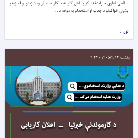
سالمې ادارې د رامنځته کولو، اهل کار ته د کار د سپارلو، د ژمنو او اغېزمنو
بشري ځواکونو د جذب او استخدام په موخه
د . . .
نور...
یکشنبه ۱۴۰۵/۴/۱۴ - ۹:۳۲