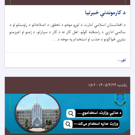
د کارموندنې خبرتیا
د افغانستان اسلامي امارت د لوړو موخو د تحقق، د اصلاحاتو د راوستلو او د
سالمې ادارې د رامنځته کولو، اهل کار ته د کار د سپارلو، د ژمنو او اغېزمنو
بشري ځواکونو د جذب او استخدام په موخه د . . .
نور...
یکشنبه ۱۴۰۵/۳/۲۴ - ۱۵:۲