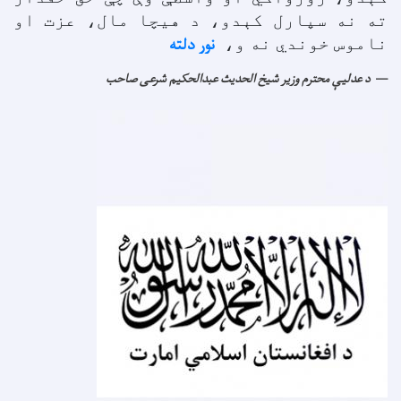
ته نه سپارل کېدو، د هيچا مال، عزت او
نور دلته
ناموس خوندي نه و،
د عدليې محترم وزير شيخ الحدیث عبدالحکيم شرعی صاحب