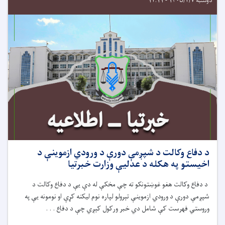
دوشنبه ۱۴۰۵/۲/۷ - ۱۲:۱۱
د دفاع وکالت د شپږمې دورې د ورودي ازموینې د
اخیستو په هکله د عدلیې وزارت خبرتیا
د دفاع وکالت هغو غوښتونکو ته چې مخکې له دې یې د دفاع وکالت د
شپږمې دورې د ورودي ازموینې تېرولو لپاره نوم لیکنه کړې او نومونه یې په
وروستي فهرست کې شامل دي خبر ورکول کېږي چې د دفاع . . .