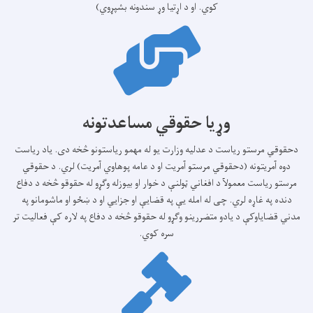
کوي. او د اړتیا وړ سندونه بشپړوي)
وړیا حقوقي مساعدتونه
دحقوقي مرستو ریاست د عدلیه وزارت یو له مهمو ریاستونو څخه دی. یاد ریاست
دوه آمریتونه (دحقوقي مرستو آمریت او د عامه پوهاوي آمریت) لري. د حقوقي
مرستو ریاست معمولآ د افغاني ټولنې د خوار او بیوزله وګړو له حقوقو څخه د دفاع
دنده په غاړه لري. چی له امله یې په قضایې او جزایي او د ښځو او ماشومانو په
مدني قضایاوکې د یادو متضررینو وګړو له حقوقو څخه د دفاع په لاره کې فعالیت تر
سره کوي.