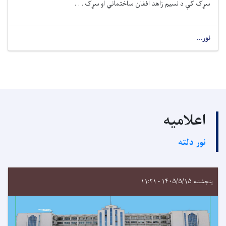
سړک کې د
نسیم زاهد افغان ساختماني او سړک . . .
نور...
اعلامیه
نور دلته
پنجشنبه ۱۴۰۵/۵/۱۵ - ۱۱:۲۱