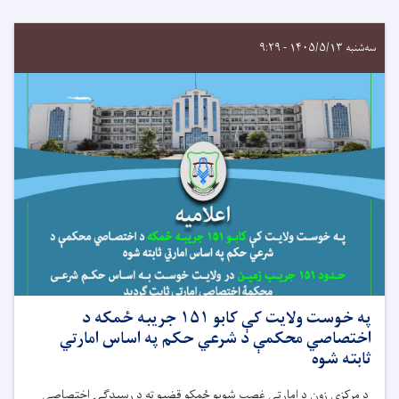
سه‌شنبه ۱۴۰۵/۵/۱۳ - ۹:۲۹
په خوست ولایت کې کابو ۱۵۱ جریبه ځمکه د
اختصاصي محکمې د شرعي حکم په اساس امارتي
ثابته شوه
د مرکزي زون د امارتي غصب شویو ځمکو قضیو ته د رسیدګۍ اختصاصي