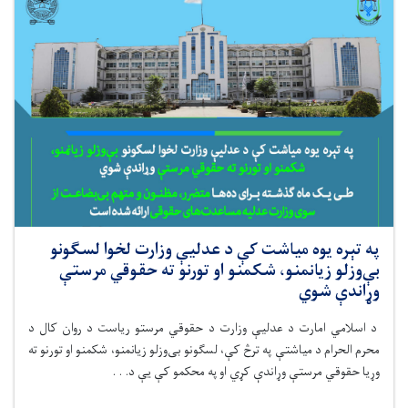
په تېره یوه میاشت کې د عدلیې وزارت لخوا لسګونو
بې‌وزلو زیانمنو، شکمنو او تورنو ته حقوقي مرستې
وړاندې شوي
د اسلامي امارت د عدلیې وزارت د حقوقي مرستو رياست د روان کال د
محرم الحرام د میاشتې په ترڅ کې، لسګونو بی‌وزلو زیانمنو، شکمنو او تورنو ته
وړیا حقوقي مرستې وړاندې کړي او په محکمو کې يې د. . .