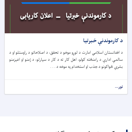
د کارموندنې خبرتیا
د افغانستان اسلامي امارت د لوړو موخو د تحقق، د اصلاحاتو د راوستلو او د
سالمې ادارې د رامنځته کولو، اهل کار ته د کار د سپارلو، د ژمنو او اغېزمنو
بشري ځواکونو د جذب او استخدام په موخه د . . .
نور...