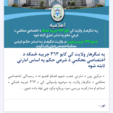
په ننګرهار ولایت کې کابو ۳۶۳ جریبه ځمکه د
اختصاصي محکمې د شرعي حکم په اساس امارتي
ثابته شوه
د مرکزي زون د امارتي غصب شویو ځمکو قضیو ته د رسیدګۍ اختصاصي
محکمې د ننګرهار ولایت په سرخرود ولسوالۍ کې د ۳۶۳ جریبه ځمکې د
اسنادو او مدارکو په بررسۍ سره، پرېکړه وکړه چې ټوله یاده شوې. . .
نور...