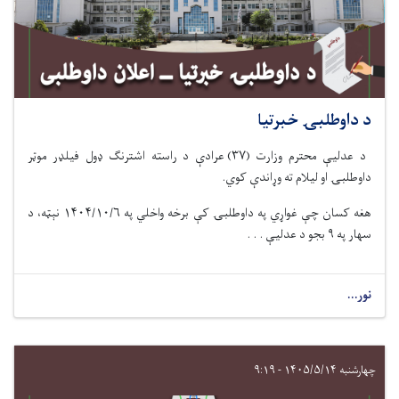
د داوطلبۍ خبرتیا
د عدلیې محترم وزارت (۳۷) عرادې د راسته اشترنګ ډول فیلډر موټر
داوطلبۍ او لیلام ته وړاندې کوي.
هغه کسان چې غواړي په داوطلبۍ کې برخه واخلي په ۱۴۰۴/۱۰/۶ نېټه، د
سهار په ۹ بجو د عدلیې . . .
نور...
چهارشنبه ۱۴۰۵/۵/۱۴ - ۹:۱۹