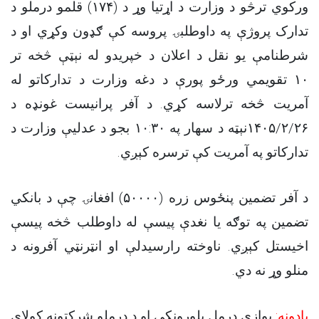
ورکوي ترڅو د وزارت د اړتیا وړ د (۱۷۴) قلمو درملو د
تدارک پروژې په داوطلبۍ پروسه کې ګډون وکړي او د
شرطنامې یو نقل د اعلان د خپریدو له نېټې څخه تر
۱۰ تقویمي ورځو پورې د
دغه وزارت د تدارکاتو له
آمریت څخه ترلاسه کړي. د آفر پرانیست غونډه د
۱۴۰۵/۲/۲۶نېټه د سهار په ۱۰:۳۰ بجو د عدليې وزارت د
.
تدارکاتو په آمریت کې ترسره کېږي
د آفر تضمین پنځوس زره (۵۰۰۰۰) افغانۍ چې د بانکي
تضمین په توګه یا نغدې پیسې له داوطلب څخه پیسې
اخیستل کېږي. ناوخته رارسیدلې او انټرنټي آفرونه د
.
منلو وړ نه دي
یادونه:
یوازې درمل پلورونکي او د درملو شرکتونه کولای