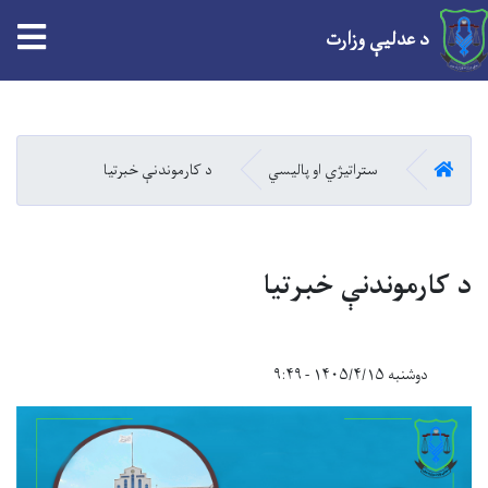
tion
د عدلیې وزارت
Skip
to
main
کور
ستراتیژي او پالیسي
د کارموندنې خبرتیا
content
د کارموندنې خبرتیا
دوشنبه ۱۴۰۵/۴/۱۵ - ۹:۴۹