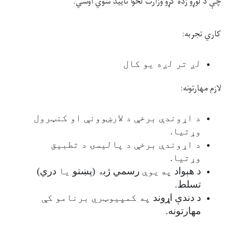
چې
د لوړو زده کړو وزارت
لخوا
تأیید
شوي
اوس
ي.
کاري تجربه:
لږ تر لږه یو کال
لازم مهارت
ونه
:
د اړوندې برخې د لارښوونې او کنټرول
وړتیا.
د اړوندې برخې د پالیسۍ د تطبیق
وړتیا
.
د هېواد
په
یوې
رسمي ژب
ه
(پښتو
یا
دري)
تسلط
.
د دندې اړوند
په کمپیوټري برنامو کې
مهارتونه
.