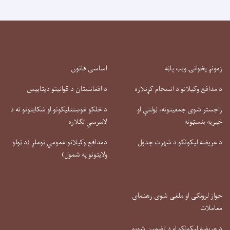
زمونږ پخوانۍ ویب پاڼه
اساسی قانون
د مدافع وکیلانو د انسجام کړنلاره
د افغانستان د قوانینو دیتابیس
راجستر شوی جمعیتونه، ټولنې او
د خلکو غوښتنلیکونو او شکایتونو ته د
خیریه بنسټونه
لاسرسي تګلاره
د عریضه لیکونکو د شهرت جدول
دمدافع وکیلانو عمومي نوملړ (د ټولو
ولایتونو په شمول)
جواز لرونکی او ملغی شوی رهنمای
معاملات
د عریضه لیکونکو او د تضمین شویو