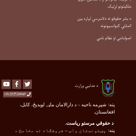
ملکیتونو لړلیک
د بشر حقوقو ته دلاسرسي لپاره بین
المللي کنوانسیونونه
اصولنامې او نظام نامې
Youtube
Facebook
Twitter
د عدلیې وزارت
202526849(0)
پته
:
شپږمه ناحیه
–
د دارالامان ماڼۍ لویدیځ، کابل،
افغانستان.
د حقوقي مرستو ریاست
.
پته
:
پښتونستان واټ
–
فروشګاه ته مخامخ د