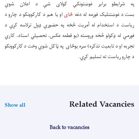
په شرایطو برابر غوښتونکي کولای شي د اعلان شوي
بست
د
غوښتنلیک فورم
ه
له دغه
ځای
او یا هم د
کارکوونکو د چارو
د
ریاست د
استخدام
له
آمریت
څخه په حضوري ډول ترلاسه کړي د
فورمې له ډکولو څخه وروسته (یو قطعه عکس،
تحصیلي اسناد،
کاري
تجرب
ه
او د تابعیت تذکره)
سره
یوځای په ټاکل شوي وخت د
کارکوونکو
د چارو
ریاست ته تسلیم کړي
.
Related Vacancies
Show all
Back to vacancies