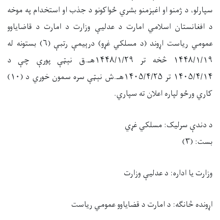
سپارلو، د ژمنو او اغېزمنو بشري ځواکونو د جذب او استخدام په موخه
د افغانستان اسلامي امارت د عدلیې وزارت د امارت د قاضایاوو
عمومي ریاست اړوند (د مسلکي غړو) درېیمې رتبې
(۶)
بستونه
له
۱۴۴۸/۱/۱۹
څخه تر ۱۴۴۸/۱/۲۹هـ.ق نېټې پورې چې د
۱۴۰۵/۴/۱۴ تر ۱۴۰۵
/۴/۲۵هـ.ش نېټې سره سمون خوري د (۱۰)
کاري ورځو لپاره اعلان ته سپاري.
د دندې سرلیک:
مسلکي غړي
بست: (
۳
)
وزارت یا اداره:
د
عدلیې وزارت
اړونده څانګه:
د امارت د قضایاوو عمومي ریاست