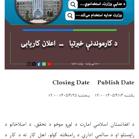
Closing Date
Publish Date
یکشنبه ۱۴۰۵/۴/۱۴ - ۱۲:۰
پنجشنبه ۱۴۰۵/۴/۲۵ - ۱۲:۰
د افغانستان اسلامي امارت د لوړو موخو د تحقق، د اصلاحاتو د
راوستلو او د سالمې ادارې د رامنځته کولو، اهل کار ته د کار د