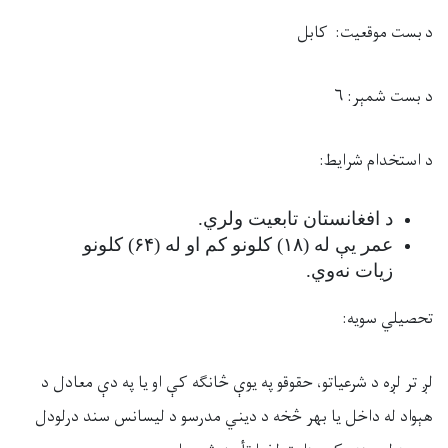
د
ب
ست موقعیت:
کابل
د
ب
ست شمېر:
۶
د
استخدام شرایط:
د افغانستان تابعیت ولري
.
عمر یې له (
۱۸)
کلونو کم او له (
۶۴)
کلونو
زیات نه
وي
.
تحصی
لي
سویه:
لږ تر لږه
د
شرعیات
و
، حقوق
و په یوې څانګه کې او
یا
په دې معادل
د
هېواد له داخل یا بهر څخه د
دین
ي
مدرسو
د لیسانس
سند
درلودل