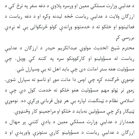
د عدلیې وزارت مسلکي معین او ورسره پلاوي د دغه سفر په ترڅ کې د
ارزګان ولایت د عدلیې ریاست څخه لیدنه وکړه او د دغه ریاست د
فعالیتونو او خلکو ته د خدمتونو وړاندې کولو څرنګوالی یې له نږدې
بررسي کړ.
محترم شیخ الحدیث مولوي عبدالکریم حیدر د ارزګان د عدلیې
ریاست له مسؤولینو او کارکوونکو سره په کتنه کې وویل، چې
مسؤولیت هغه ستر امانت دی چې باید اهل ته یې وسپارل شي.
نوموړي څرګنده کړه چې اوس‌ دا مانت موږ او تاسو ته سپارل شوی،
زموږ تر ټولو مهم مسؤولیت هغو خلکو ته خدمت کول دي چې د
اسلامي نظام د ټینګښت لپاره یې هر ډول قرباني ورکړې ده. نوموړي
ټنیګار وکړ چې مسؤولین نه‌باید د خلکو او مراجعینو کار وځنډوي.
همداراز د عدلیې وزارت مسلکي معین د یادې کتنې پر مهال د
ارزګان د عدلیې ریاست د مسؤولینو کاري ستونزې واورېدې او د