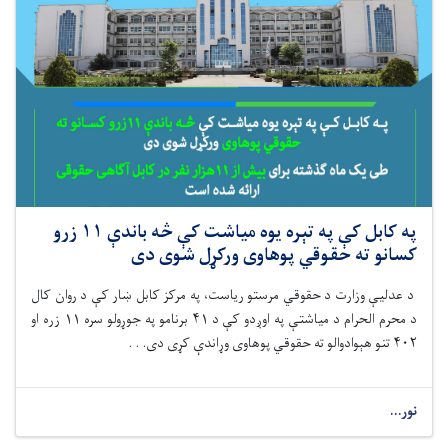
په کابل کې په تېره یوه میاشت کې څه باندې ۱۱ زرو
کسانو ته حقوقي پوهاوی ورکړل شوی دی
د عدلیې وزارت د حقوقي مرستو رياست، په مرکز کابل ښار کې د روان کال
د محرم الحرام د میاشتې په اوږدو کې د ۴۱ برنامو په جوړولو سره ۱۱ زره او
۴۰۲ تنو هېوادوالو ته حقوقي پوهاوی وړاندې کړی دی. . .
نور...