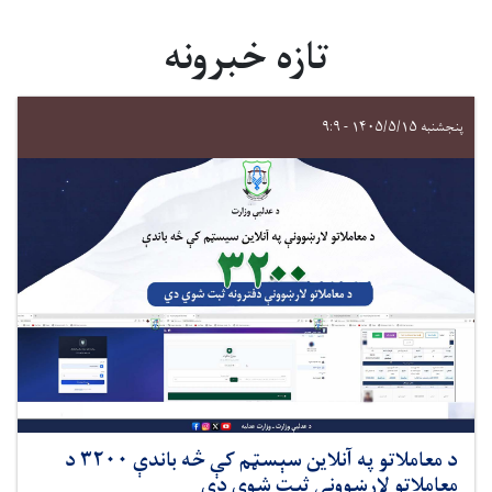
تازه خبرونه
پنجشنبه ۱۴۰۵/۵/۱۵ - ۹:۹
د معاملاتو په آنلاین سېسټم کې څه ‌باندې ۳۲۰۰ د
معاملاتو لارښوونې ثبت شوې دي