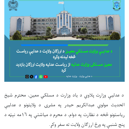
د عدلیې وزارت پلاوي د یاد وزارت د مسلکي معین، محترم شیخ
الحدیث مولوي عبدالکریم حیدر په مشرۍ د ولایتونو د عدلیې
ریاستونو څخه د نظارت په دوام، د محرم د میاشتې په ۱۶مه نېټه د
پنج شنبې په ورځ ارزګان ولایت ته سفر وکړ.