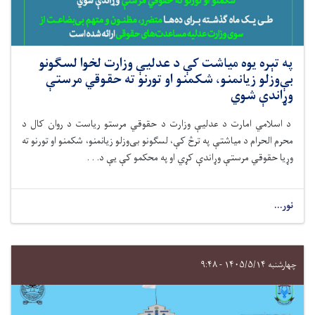
په تېره یوه میاشت کې د عدلیې وزارت لخوا لسګونو
بې‌وزلو زیانمنو، شکمنو او تورنو ته حقوقي مرستې
وړاندې شوي
د اسلامي امارت د عدلیې وزارت د حقوقي مرستو رياست د روان کال د
محرم الحرام د میاشتې په ترڅ کې، لسګونو بی‌وزلو زیانمنو، شکمنو او تورنو ته
وړیا حقوقي مرستې وړاندې کړي او په محکمو کې يې د. . .
نور...
چهارشنبه ۱۴۰۵/۵/۱۴ - ۹:۴۸