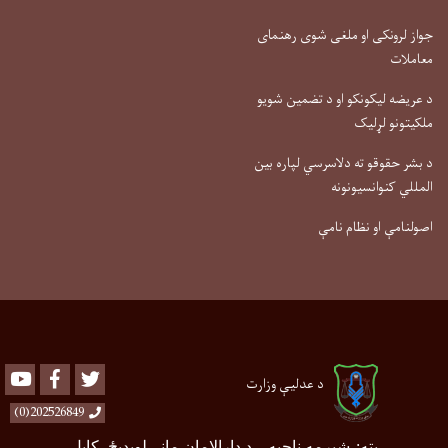
جواز لرونکی او ملغی شوی رهنمای
معاملات
د عریضه لیکونکو او د تضمین شویو
ملکیتونو لړلیک
د بشر حقوقو ته دلاسرسي لپاره بین
المللي کنوانسیونونه
اصولنامې او نظام نامې
Youtube
Facebook
Twitter
د عدلیې وزارت
202526849(0)
پته
:
شپږمه ناحیه
–
د دارالامان ماڼۍ لویدیځ، کابل،