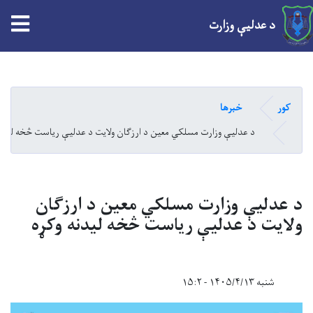
tion
د عدلیې وزارت
Skip
to
main
کور
خبرها
content
د عدلیې وزارت مسلکي معین د ارزګان ولایت د عدلیې ریاست څخه لیدنه
د عدلیې وزارت مسلکي معین د ارزګان
ولایت د عدلیې ریاست څخه لیدنه وکړه
شنبه ۱۴۰۵/۴/۱۳ - ۱۵:۲