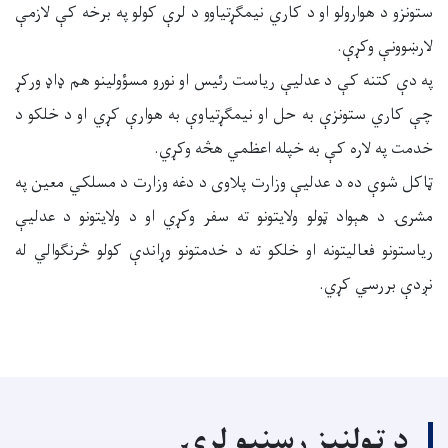
ستونزو د هوارولو او د کاري نیمګړتیاوو د لرې کولو په برخه کې لازمې
لارښوونې وکړې.
په دې کتنه کې د عدلیې ریاست رئیس او نورو مسؤولینو هم ډاډ ورکړ
چې کاري ستونزې به حل او نیمګړتیاوې به هوارې کړي او د خلکو د
خدمت په لاره کې به خپله اعظمي هڅه وکړي.
ټاکل شوې ده د عدلیې وزارت پلاوی د دغه وزارت د مسلکي معین په
مشرۍ د هېواد ټولو ولایتونو ته سفر وکړي او د ولایتونو د عدلیې
ریاستونو فعالیتونه او خلکو ته د خدمتونو وړاندې کولو څرنګوالي له
نږدې بررسي کړي.
د ټولنیز رسنیو لړۍ