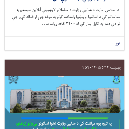
د اسلامي امارت د عدلیې وزارت
د معاملاتو لارښوونې آنلاین سېسټم په
معاملاتو کې د اسانتیا او روڼتیا رامنځته کولو په موخه جوړ
او فعاله کړی
چې
تر دې‌ دمه په کابل ښار کې له ۳۲۰۰ څخه زیات د. . .
نور...
چهارشنبه ۱۴۰۵/۵/۱۴ - ۹:۵۹