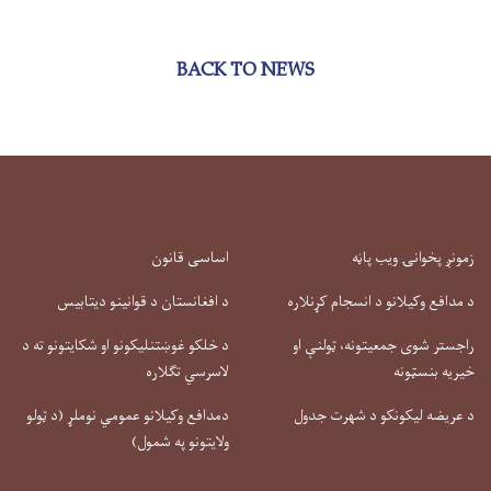
BACK TO NEWS
زمونږ پخوانۍ ویب پاڼه
اساسی قانون
د مدافع وکیلانو د انسجام کړنلاره
د افغانستان د قوانینو دیتابیس
راجستر شوی جمعیتونه، ټولنې او
د خلکو غوښتنلیکونو او شکایتونو ته د
خیریه بنسټونه
لاسرسي تګلاره
د عریضه لیکونکو د شهرت جدول
دمدافع وکیلانو عمومي نوملړ (د ټولو
ولایتونو په شمول)