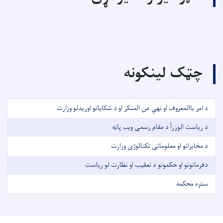
چټک لینکونه
د امر باالمعروف او نهي عن المنکر او د شکایاتو اوریدلو وزارت
د ریاست الوزرأ د مقام رسمی ویب پاڼه
د مخابراتو او معلوماتی تکنالوژی وزارت
دفرمانونو او حکمونو د تعقیب او نظارت لو ریاست
ستره محکمه